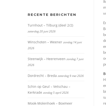
I
m
v
RECENTE BERICHTEN
E
Turnhout – Tilburg (deel 2/2)
B
zaterdag 20 juni 2026
b
d
Winschoten – Weener
zondag 14 juni
e
2026
b
o
Steenwijk – Heerenveen
zondag 7 juni
p
2026
B
Dordrecht – Breda
zaterdag 9 mei 2026
H
e
Schin op Geul – Vetschau –
b
Kerkrade
zondag 5 april 2026
s
r
Mook-Molenhoek – Boxmeer