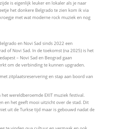
jde is eigenlijk leuker en lokaler als je naar
 beetje het donkere Belgrado te zien kom ik via
ht kroegje met wat moderne rock muziek en nog
n Belgrado en Novi Sad sinds 2022 een
rad of Novi Sad. In de toekomst (na 2025) is het
oedapest – Novi Sad en Beograd gaan
rkt om de verbinding te kunnen upgraden.
t met zitplaatsreservering en stap aan boord van
n het wereldberoemde EXIT muziek festival.
 en het geeft mooi uitzicht over de stad. Dit
niet uit de Turkse tijd maar is gebouwd nadat de
noeg te vinden qua cultuur en vermaak en ook