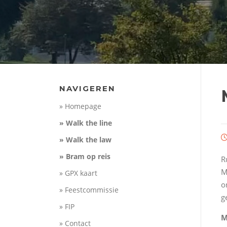
NAVIGEREN
» Homepage
» Walk the line
» Walk the law
» Bram op reis
R
M
» GPX kaart
o
» Feestcommissie
g
» FIP
M
» Contact