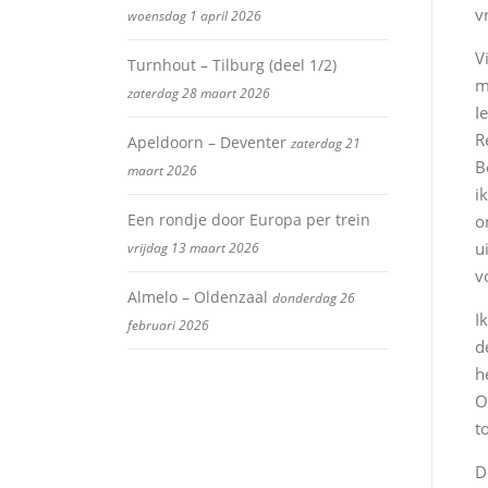
v
woensdag 1 april 2026
V
Turnhout – Tilburg (deel 1/2)
m
zaterdag 28 maart 2026
I
R
Apeldoorn – Deventer
zaterdag 21
B
maart 2026
i
Een rondje door Europa per trein
o
u
vrijdag 13 maart 2026
v
Almelo – Oldenzaal
donderdag 26
I
februari 2026
d
h
O
t
D