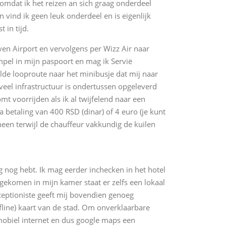
 omdat ik het reizen an sich graag onderdeel
en vind ik geen leuk onderdeel en is eigenlijk
 in tijd.
ven Airport en vervolgens per Wizz Air naar
mpel in mijn paspoort en mag ik Servië
lde looproute naar het minibusje dat mij naar
eel infrastructuur is ondertussen opgeleverd
t voorrijden als ik al twijfelend naar een
na betaling van 400 RSD (dinar) of 4 euro (je kunt
heen terwijl de chauffeur vakkundig de kuilen
 nog hebt. Ik mag eerder inchecken in het hotel
gekomen in mijn kamer staat er zelfs een lokaal
receptioniste geeft mij bovendien genoeg
fline) kaart van de stad. Om onverklaarbare
mobiel internet en dus google maps een