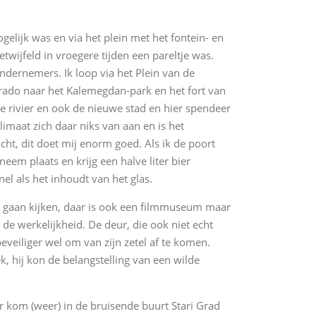
lijk was en via het plein met het fontein- en
wijfeld in vroegere tijden een pareltje was.
ondernemers. Ik loop via het Plein van de
rado naar het Kalemegdan-park en het fort van
 de rivier en ook de nieuwe stad en hier spendeer
klimaat zich daar niks van aan en is het
cht, dit doet mij enorm goed. Als ik de poort
eem plaats en krijg een halve liter bier
el als het inhoudt van het glas.
te gaan kijken, daar is ook een filmmuseum maar
de werkelijkheid. De deur, die ook niet echt
eveiliger wel om van zijn zetel af te komen.
 hij kon de belangstelling van een wilde
ter kom (weer) in de bruisende buurt Stari Grad