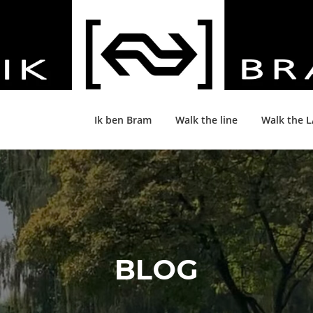
Ik ben Bram
Walk the line
Walk the 
BLOG