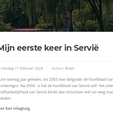
Mijn eerste keer in Servië
zondag 11 februari 2024
Auteur:
Bram
uim twintig jaar geleden, tot 2003 was Belgrado de hoofdstad van
ontenegro. Na 2006 is het de hoofdstad van Servië zelf. Het uite
nafhankelijkheid van Servië klinkt dan misschien wel ver weg maar
eleden.
et het vliegtuig