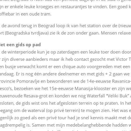
ijn er enkele leuke kroegjes en restaurantjes te vinden. Een goed ko
offiebar in een oude tram.
n de avond terug in Beograd loop ik van het station over de (nie
ort (Beogradska tvrdjava) zie ik de zon onder gaan. Mensen relaxen
et een gids op pad
n de winterperiode kun je op zaterdagen een leuke toer doen door 
r zijn diverse aanbieders maar ik heb contact gezocht met Victor T
en busje verwacht komt er een chique auto voorgereden met een al
andaag. Er is nog één andere deelnemer en met gids + 2 gaan w
rovincie Pomoravlje en bewonderen we de 14e-eeuwse Ravanica-kl
resco’s, bezoeken we het 15e-eeuwse Manasija-klooster en zijn 
euwenoude Resava-grot en konden we nog Waterfall “Veliki Buk” a
esloten, de gids wist ons het afgesloten terrein op te praten. In 
oegang om de waterval (op privé terrein) te mogen zien. Het was 
igenlijk zo goed als een privé tour had je snel kennis maakt met 
aagdrempelig is. Samen met mijn medebelanghebbende hadden we 