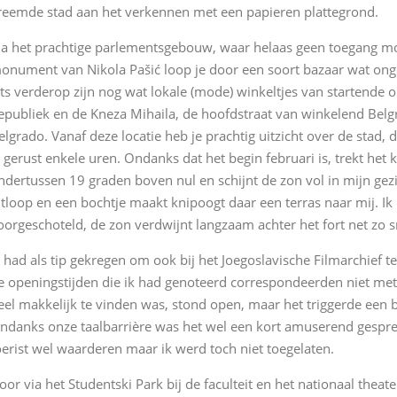
reemde stad aan het verkennen met een papieren plattegrond.
ia het prachtige parlementsgebouw, waar helaas geen toegang moge
onument van Nikola Pašić loop je door een soort bazaar wat onget
ets verderop zijn nog wat lokale (mode) winkeltjes van startende 
epubliek en de Kneza Mihaila, de hoofdstraat van winkelend Belg
elgrado. Vanaf deze locatie heb je prachtig uitzicht over de stad,
k gerust enkele uren. Ondanks dat het begin februari is, trekt het 
ndertussen 19 graden boven nul en schijnt de zon vol in mijn gezi
itloop en een bochtje maakt knipoogt daar een terras naar mij. Ik n
oorgeschoteld, de zon verdwijnt langzaam achter het fort net zo sn
k had als tip gekregen om ook bij het Joegoslavische Filmarchief 
e openingstijden die ik had genoteerd correspondeerden niet met 
eel makkelijk te vinden was, stond open, maar het triggerde een b
ndanks onze taalbarrière was het wel een kort amuserend gesprek,
oerist wel waarderen maar ik werd toch niet toegelaten.
oor via het Studentski Park bij de faculteit en het nationaal thea