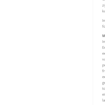
z
k
I
f
M
I
E
e
v
p
f
e
g
t
e
l