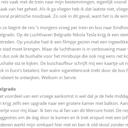
k reis vaak met de trein naar mijn bestemmingen, eigenlijk vooral
aak van het geheel. Als ik ga vliegen heb ik dat laatste niet, vlieg
ooral praktische noodzaak. Zo ook in dit geval, want het is de winst
n zo begint de reis ‘s morgens vroeg per trein en bus naar Eindho
elgrado. Op de Luchthaven Belgrado Nikola Tesla krijg ik een ste
etreden. Op youtube had ik een filmpje gezien met een ingewikke
e stad moet brengen. Maar de luchthaven is in verbouwing maar v
n dus ook de bushalte voor het minibusje die ook nog eens net kom
ushalte sta te kijken. De buschauffeur schrijft mij een kaartje uit 
ok in Euro’s betalen). Een walm sigarettenrook trekt door de bus 
robeert te ontwijken. Welkom in Servië.
elgrado
et voordeel van een vroege aankomst is wel dat je de hele middag
n krijg zelfs een upgrade naar een grotere kamer met balkon. Aan
iertje voor mij klaar. Ik ben nu al fan van dit Mercure hotel. De 
uggesties om de dag door te komen en ik trek eropuit met een (of
edenen werkt mijn simkaart hier niet en ben ik old-skool zonder 