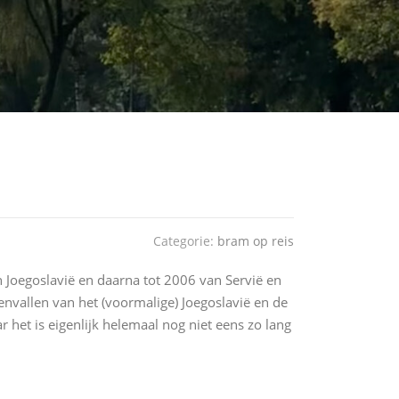
Categorie:
bram op reis
 Joegoslavië en daarna tot 2006 van Servië en
envallen van het (voormalige) Joegoslavië en de
 het is eigenlijk helemaal nog niet eens zo lang