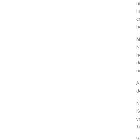
u
l
e
b
N
N
h
d
o
A
d
N
K
v
T
V