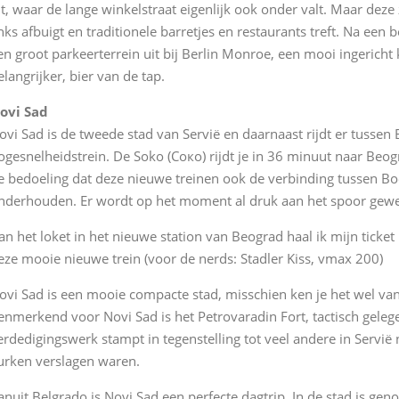
it, waar de lange winkelstraat eigenlijk ook onder valt. Maar deze zi
inks afbuigt en traditionele barretjes en restaurants treft. Na een
en groot parkeerterrein uit bij Berlin Monroe, een mooi ingeric
elangrijker, bier van de tap.
ovi Sad
ovi Sad is de tweede stad van Servië en daarnaast rijdt er tusse
ogesnelheidstrein. De Soko (Соко) rijdt je in 36 minuut naar Beog
e bedoeling dat deze nieuwe treinen ook de verbinding tussen B
nderhouden. Er wordt op het moment al druk aan het spoor gewe
an het loket in het nieuwe station van Beograd haal ik mijn ticke
eze mooie nieuwe trein (voor de nerds: Stadler Kiss, vmax 200)
ovi Sad is een mooie compacte stad, misschien ken je het wel va
enmerkend voor Novi Sad is het Petrovaradin Fort, tactisch gelegen
erdedigingswerk stampt in tegenstelling tot veel andere in Servië 
urken verslagen waren.
anuit Belgrado is Novi Sad een perfecte dagtrip. In de stad is ge