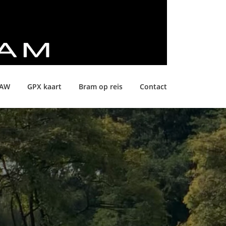
LAW
GPX kaart
Bram op reis
Contact