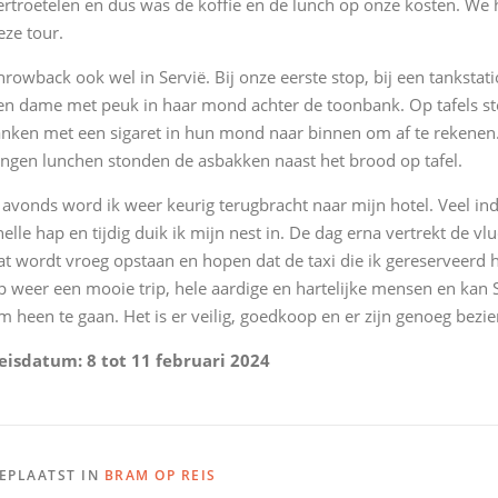
ertroetelen en dus was de koffie en de lunch op onze kosten. We
eze tour.
hrowback ook wel in Servië. Bij onze eerste stop, bij een tanksta
en dame met peuk in haar mond achter de toonbank. Op tafels s
anken met een sigaret in hun mond naar binnen om af te rekenen.
ingen lunchen stonden de asbakken naast het brood op tafel.
s avonds word ik weer keurig terugbracht naar mijn hotel. Veel i
nelle hap en tijdig duik ik mijn nest in. De dag erna vertrekt de 
at wordt vroeg opstaan en hopen dat de taxi die ik gereserveerd h
p weer een mooie trip, hele aardige en hartelijke mensen en kan 
m heen te gaan. Het is er veilig, goedkoop en er zijn genoeg bez
eisdatum: 8 tot 11 februari 2024
EPLAATST IN
BRAM OP REIS