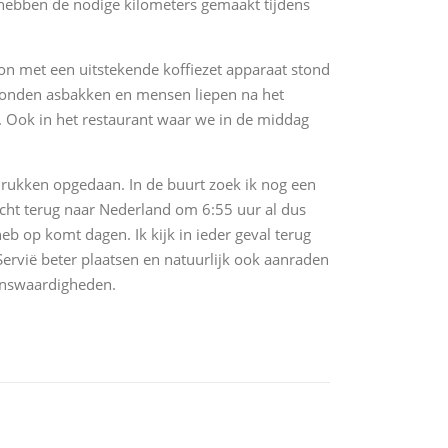
 hebben de nodige kilometers gemaakt tijdens
tion met een uitstekende koffiezet apparaat stond
tonden asbakken en mensen liepen na het
 Ook in het restaurant waar we in de middag
ndrukken opgedaan. In de buurt zoek ik nog een
vlucht terug naar Nederland om 6:55 uur al dus
eb op komt dagen. Ik kijk in ieder geval terug
Servië beter plaatsen en natuurlijk ook aanraden
ienswaardigheden.