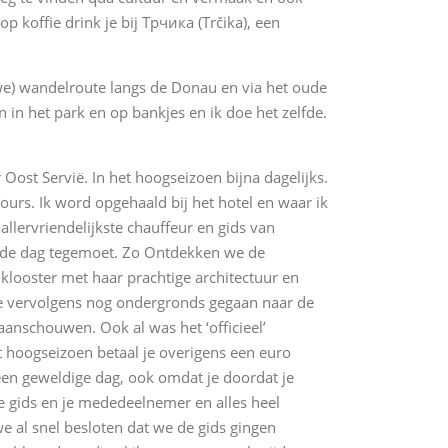
p koffie drink je bij Трчика (Trčika), een
uwe) wandelroute langs de Donau en via het oude
 in het park en op bankjes en ik doe het zelfde.
Oost Servië. In het hoogseizoen bijna dagelijks.
ours. Ik word opgehaald bij het hotel en waar ik
lervriendelijkste chauffeur en gids van
e de dag tegemoet. Zo Ontdekken we de
ooster met haar prachtige architectuur en
we vervolgens nog ondergronds gegaan naar de
anschouwen. Ook al was het ‘officieel’
het hoogseizoen betaal je overigens een euro
een geweldige dag, ook omdat je doordat je
de gids en je mededeelnemer en alles heel
al snel besloten dat we de gids gingen