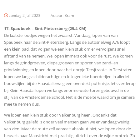
zondag 2 juli 2023
Auteur:
Bram
17: Spaubeek –
Sint-Pietersberg
(29,4 KM)
De laatste loodjes wegen het zwaarst. Vandaag lopen van van
Spaubeek naar de Sint-Pietersberg. Langs de autosnelweg A76 loopt
een klein pad, dat volgen we een klein stuk om er vervolgens snel
afstand van te nemen. We lopen immers ook voor de rust. We komen
langs de grindgroeven, diepe groeven en sporen van zand- en
grindwinning en lopen door naar het dorpje Tersjtraote. In Terstraten
lopen we langs schilderachtige en fotogenieke boerderijen in allerlei
bouwstijlen bij de Haasdallerweg een overdekt puthuisje. Iets verderop
bij Klein Haasdal lopen we langs enorme watertoren gebouwd in de
stijl van de Amsterdamse School. Het is de moeite waard om je camera
mee te nemen dus.
We lopen een klein stuk door Valkenburg heen. Ondanks dat
Valkenburg geliefd is onder veel mensen gaan we er vandaag weinig
van zien. Maar de route zelf verveelt absoluut niet, we lopen door de
heuvels naar Maastricht met prachtig uitzicht over de wijde omtrek. Zo