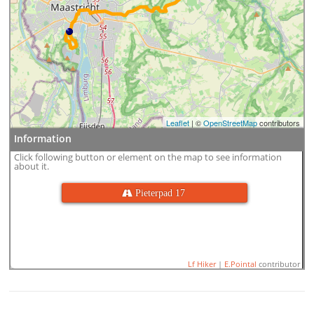
Leaflet
| ©
OpenStreetMap
contributors
Information
Click following button or element on the map to see information
about it.
 Pieterpad 17
Lf Hiker
|
E.Pointal
contributor