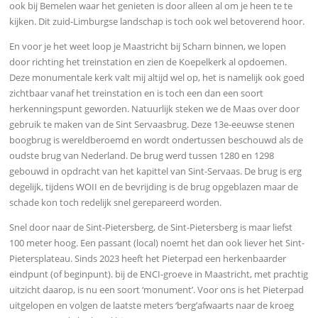
ook bij Bemelen waar het genieten is door alleen al om je heen te te
kijken. Dit zuid-Limburgse landschap is toch ook wel betoverend hoor.
En voor je het weet loop je Maastricht bij Scharn binnen, we lopen
door richting het treinstation en zien de Koepelkerk al opdoemen.
Deze monumentale kerk valt mij altijd wel op, het is namelijk ook goed
zichtbaar vanaf het treinstation en is toch een dan een soort
herkenningspunt geworden. Natuurlijk steken we de Maas over door
gebruik te maken van de Sint Servaasbrug. Deze 13e-eeuwse stenen
boogbrug is wereldberoemd en wordt ondertussen beschouwd als de
oudste brug van Nederland. De brug werd tussen 1280 en 1298
gebouwd in opdracht van het kapittel van Sint-Servaas. De brug is erg
degelijk, tijdens WOII en de bevrijding is de brug opgeblazen maar de
schade kon toch redelijk snel gerepareerd worden.
Snel door naar de Sint-Pietersberg, de Sint-Pietersberg is maar liefst
100 meter hoog. Een passant (local) noemt het dan ook liever het Sint-
Pietersplateau. Sinds 2023 heeft het Pieterpad een herkenbaarder
eindpunt (of beginpunt). bij de ENCI-groeve in Maastricht, met prachtig
uitzicht daarop, is nu een soort ‘monument’. Voor ons is het Pieterpad
uitgelopen en volgen de laatste meters ‘berg’afwaarts naar de kroeg