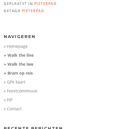
GEPLAATST IN
PIETERPAD
Name:
PP17 Spaubeek - Ma
GETAGD
PIETERPAD
Distance:
28,7 km
Minimum elevation:
45 m
150
Maximum elevation:
134 m
Elevation gain:
351 m
Elevation (m)
Elevation loss:
343 m
100
Duration:
No data
50
NAVIGEREN
0
» Homepage
10
20
Distance (km)
» Walk the line
» Walk the law
» Bram op reis
» GPX kaart
» Feestcommissie
» FIP
» Contact
RECENTE BERICHTEN