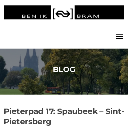
Ga
naar
de
inhoud
Menu
BLOG
Pieterpad 17: Spaubeek – Sint-
Pietersberg