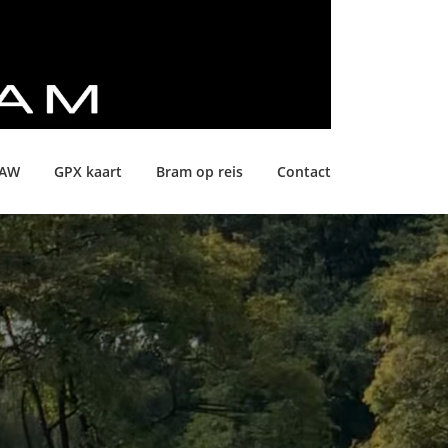
LAW
GPX kaart
Bram op reis
Contact