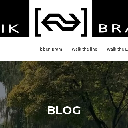
Ik ben Bram
Walk the line
Walk the 
BLOG