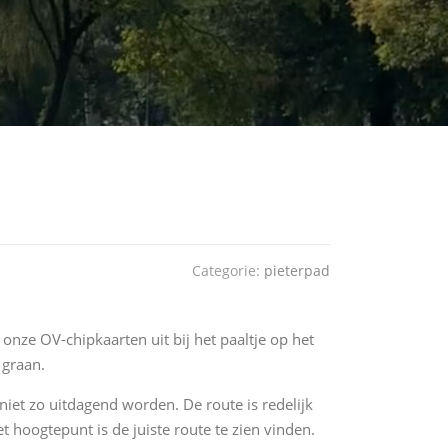
Categorie:
pieterpad
 onze OV-chipkaarten uit bij het paaltje op het
 graan.
iet zo uitdagend worden. De route is redelijk
t hoogtepunt is de juiste route te zien vinden.