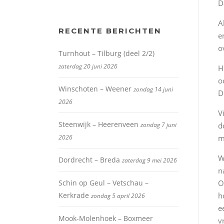
D
A
RECENTE BERICHTEN
e
o
Turnhout – Tilburg (deel 2/2)
zaterdag 20 juni 2026
H
o
Winschoten – Weener
zondag 14 juni
D
2026
V
Steenwijk – Heerenveen
zondag 7 juni
d
2026
m
W
Dordrecht – Breda
zaterdag 9 mei 2026
n
Schin op Geul – Vetschau –
O
Kerkrade
h
zondag 5 april 2026
e
Mook-Molenhoek – Boxmeer
v