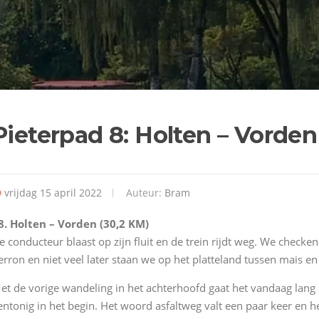
Pieterpad 8: Holten – Vorden
vrijdag 15 april 2022
Auteur:
Bram
8. Holten – Vorden (30,2 KM)
e conducteur blaast op zijn fluit en de trein rijdt weg. We checken
erron en niet veel later staan we op het platteland tussen mais en
et de vorige wandeling in het achterhoofd gaat het vandaag lang n
entonig in het begin. Het woord asfaltweg valt een paar keer en he