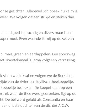
 onze gezichten. Alhoewel Schipbeek nu kalm is
weer. We volgen dit een stukje en steken dan
t landgoed is prachtig en divers maar heeft
 én supermooi. Even waande ik mij op de set van
vol mais, graan en aardappelen. Een spoorweg
Het Twentekanaal. Hierna volgt een verrassing
ek slaan we linksaf en volgen we de Berkel tot
ijde van de rivier een idyllisch theekoepeltje.
t koepeltje bezoeken. De koepel staat op een
vertrek waar de thee werd gedronken, ligt op de
cht. De bel werd geluid als Constantia en haar
ia (jongste dochter van de dichter A.C.W.