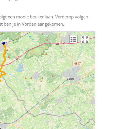
r volgt een mooie beukenlaan. Verderop volgen
eet ben je in Vorden aangekomen.
L
P
Elevation (m)