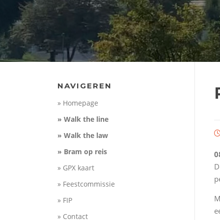
NAVIGEREN
» Homepage
» Walk the line
» Walk the law
» Bram op reis
0
D
» GPX kaart
p
» Feestcommissie
M
» FIP
e
» Contact