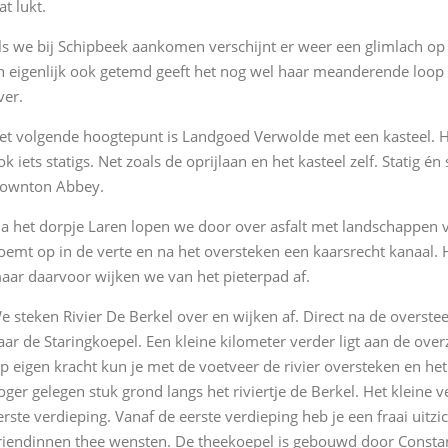
at lukt.
ls we bij Schipbeek aankomen verschijnt er weer een glimlach op
n eigenlijk ook getemd geeft het nog wel haar meanderende loop 
ver.
et volgende hoogtepunt is Landgoed Verwolde met een kasteel. He
ok iets statigs. Net zoals de oprijlaan en het kasteel zelf. Statig
ownton Abbey.
ia het dorpje Laren lopen we door over asfalt met landschappen 
oemt op in de verte en na het oversteken een kaarsrecht kanaal. 
aar daarvoor wijken we van het pieterpad af.
e steken Rivier De Berkel over en wijken af. Direct na de overste
aar de Staringkoepel. Een kleine kilometer verder ligt aan de overz
p eigen kracht kun je met de voetveer de rivier oversteken en he
oger gelegen stuk grond langs het riviertje de Berkel. Het kleine 
erste verdieping. Vanaf de eerste verdieping heb je een fraai uitzi
riendinnen thee wensten. De theekoepel is gebouwd door Constant