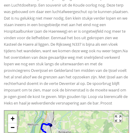
een Luchtdoelterp. Een souvenir uit de Koude oorlog nog. Deze terp
was gebouwd om daar een luchtafweergeschut op te kunnen plaatsen.
Dat is nu gelukkig niet meer nodig. Een klein stukje verder lopen en we
staan ineens in een bosgebiedje met aan het eind nog een
Hospitaalbunker (aan de Haereweg) en er is ongetwijfeld nog meer te
vinden voor de liefhebber. Eenmaal het bos uit gekropen zien we
Kasteel de Haere al liggen. De Rijksweg N337 is bijna als een vloek
tijdens het wandelen, want we komen deze weg ook nu weer tegen.Na
het oversteken van deze gevaarlijke weg met snelrijdend verkeerd
lopen we nog een stuk langs de uiterwaarden en met de
provinciegrens Overijssel en Gelderland ten midden van de IJssel voelt
het al snel alsof we de grenzen aan het opzoeken zijn. Met IJssel aan de
rechterhand doemt in de verte Deventer al op. De spoorbrug blijft
imposant om te zien, maar ook de binnenstad is de moeite waard om
je ogen goed de kost te geven. Mijn gouden tip: Loop via bierencafé de
Heks en haal je welverdiende versnapering aan de bar. Proost
+
−