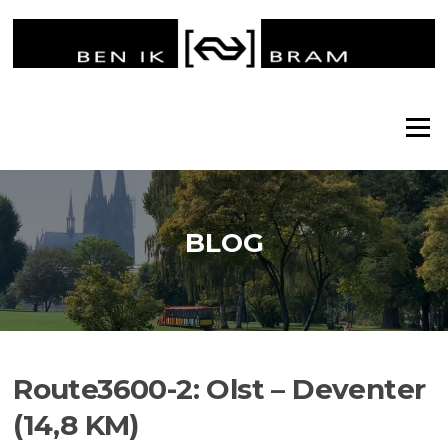
Ga
naar
de
inhoud
Menu
BLOG
Route3600-2: Olst – Deventer
(14,8 KM)