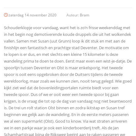
zaterdag 14 november 2020
Auteur:
Bram
Schouderklopje voor vandaag, want het is zo’n frisse weekenddag met
in het begin nog demotiverende koude druppels die uit het wolkendek
vallen. Samen met Susan (uut Grunn) loop ik dit stuk en met aan de
finishlijn een fantastisch en prachtige stad Deventer. De motivatie om
te lopen is er dus, en met slechts een kleine 15 kilometer is deze
wandeling prima te doen te doen. Eerst maar even een wist-je-datje. De
spoorlijn tussen Deventer en Olst is maar enkelsporig. Het tweede
spoor is ooit eens opgebroken door de Duitsers tijdens de tweede
wereldoorlog, maar zoals we kunnen zien, nooit terug gelegd. Wie goed
kijkt ziet wel dat de bovenleidingportalen ruimte biedt voor een
tweede spoor. Dus of we er ooit weer een tweede spoor bij gaan
krijgen, is de vraag die tot op de dag van vandaag nog niet beantwoord
is. De trei un rolt station Olst binnen en zodra ikitstap en Susan tref
beginnen we gelijk aan de wandeling. En in de eerste meters passeren
we al een supermarkt (Olst). Good to know. Via wat straten arriveren
we in een parkje waar je ook een kinderboerderij treft. Als de Jan
Schamhartstraat bijna de Rijksweg begint aan te raken passeren we