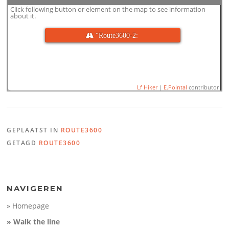
Click following button or element on the map to see information
about it.
 “Route3600-2:
Lf Hiker
|
E.Pointal
contributor
GEPLAATST IN
ROUTE3600
Name:
3600: Olst - Devent
GETAGD
ROUTE3600
Distance:
16,6 km
Minimum elevation:
No dat
Maximum elevation:
No da
Elevation gain:
No data
Elevation loss:
No data
Duration:
No data
No data elevation
NAVIGEREN
» Homepage
» Walk the line