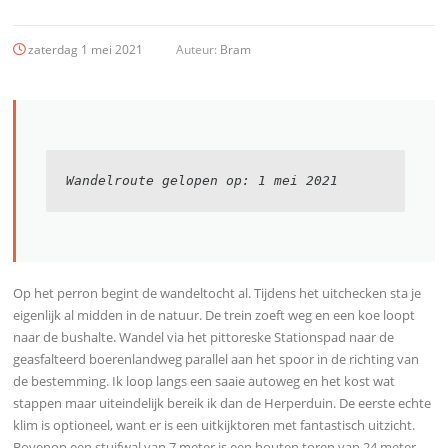
zaterdag 1 mei 2021
Auteur:
Bram
Wandelroute gelopen op: 1 mei 2021
Op het perron begint de wandeltocht al. Tijdens het uitchecken sta je
eigenlijk al midden in de natuur. De trein zoeft weg en een koe loopt
naar de bushalte. Wandel via het pittoreske Stationspad naar de
geasfalteerd boerenlandweg parallel aan het spoor in de richting van
de bestemming. Ik loop langs een saaie autoweg en het kost wat
stappen maar uiteindelijk bereik ik dan de Herperduin. De eerste echte
klim is optioneel, want er is een uitkijktoren met fantastisch uitzicht.
Bovenop een stuifwal van 7 meter is een houten toren van 24 meter