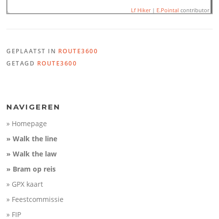
Lf Hiker
|
E.Pointal
contributor
GEPLAATST IN
ROUTE3600
Name:
Route3600 Ravenste
GETAGD
ROUTE3600
Distance:
17,1 km
Minimum elevation:
0 m
100
Maximum elevation:
21 m
Elevation gain:
54 m
Elevation (m)
Elevation loss:
54 m
50
Duration:
No data
0
NAVIGEREN
-50
» Homepage
5
10
15
Distance (km)
» Walk the line
» Walk the law
» Bram op reis
» GPX kaart
» Feestcommissie
» FIP