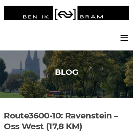
Ga
naar
de
inhoud
Menu
BLOG
Route3600-10: Ravenstein –
Oss West (17,8 KM)