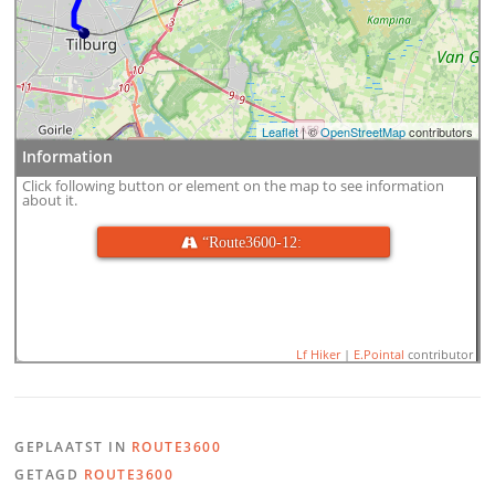
Leaflet
| ©
OpenStreetMap
contributors
Information
Click following button or element on the map to see information
about it.
 “Route3600-12:
Lf Hiker
|
E.Pointal
contributor
GEPLAATST IN
ROUTE3600
Name:
&#39;s-Hertogenbos
GETAGD
ROUTE3600
Distance:
31,4 km
Minimum elevation:
1 m