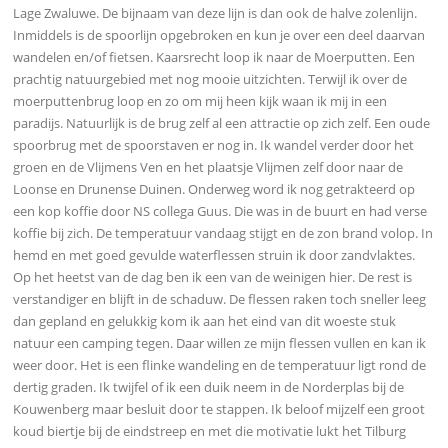
Lage Zwaluwe. De bijnaam van deze lijn is dan ook de halve zolenlijn.
Inmiddels is de spoorlijn opgebroken en kun je over een deel daarvan
wandelen en/of fietsen. Kaarsrecht loop ik naar de Moerputten. Een
prachtig natuurgebied met nog mooie uitzichten. Terwijl ik over de
moerputtenbrug loop en zo om mij heen kijk waan ik mij in een
paradijs. Natuurlijk is de brug zelf al een attractie op zich zelf. Een oude
spoorbrug met de spoorstaven er nog in. Ik wandel verder door het
groen en de Vlijmens Ven en het plaatsje Vlijmen zelf door naar de
Loonse en Drunense Duinen. Onderweg word ik nog getrakteerd op
een kop koffie door NS collega Guus. Die was in de buurt en had verse
koffie bij zich. De temperatuur vandaag stijgt en de zon brand volop. In
hemd en met goed gevulde waterflessen struin ik door zandvlaktes.
Op het heetst van de dag ben ik een van de weinigen hier. De rest is
verstandiger en blijft in de schaduw. De flessen raken toch sneller leeg
dan gepland en gelukkig kom ik aan het eind van dit woeste stuk
natuur een camping tegen. Daar willen ze mijn flessen vullen en kan ik
weer door. Het is een flinke wandeling en de temperatuur ligt rond de
dertig graden. Ik twijfel of ik een duik neem in de Norderplas bij de
Kouwenberg maar besluit door te stappen. Ik beloof mijzelf een groot
koud biertje bij de eindstreep en met die motivatie lukt het Tilburg