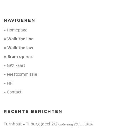
100
Maximum elevation:
19 m
Elevation gain:
120 m
Elevation (m)
Elevation loss:
113 m
50
Duration:
No data
0
NAVIGEREN
-50
» Homepage
10
20
30
Distance (km)
» Walk the line
» Walk the law
» Bram op reis
» GPX kaart
» Feestcommissie
» FIP
» Contact
RECENTE BERICHTEN
Turnhout – Tilburg (deel 2/2)
zaterdag 20 juni 2026