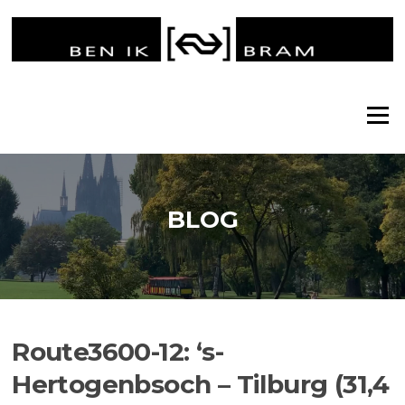
Ga
naar
de
inhoud
Menu
BLOG
Route3600-12: ‘s-
Hertogenbsoch – Tilburg (31,4