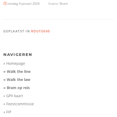
zondag 4 januari 2026
Auteur:
Bram
GEPLAATST IN
ROUTE600
NAVIGEREN
» Homepage
» Walk the line
» Walk the law
» Bram op reis
» GPX kaart
» Feestcommissie
» FIP