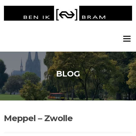
Ga
naar
de
inhoud
Menu
BLOG
Meppel – Zwolle