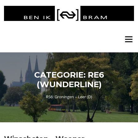
Ga
naar
de
inhoud
Menu
CATEGORIE:
RE6
(WUNDERLINE)
RS6: Groningen – Leer (D)