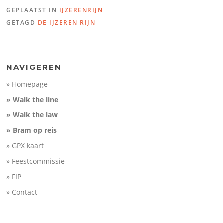
GEPLAATST IN
IJZERENRIJN
Name:
IJzeren Rijn 10 Weg
GETAGD
DE IJZEREN RIJN
Mönchengladbach (21,8km
Distance:
21,8 km
100
Minimum elevation:
0 m
Maximum elevation:
114 m
Elevation (m)
Elevation gain:
145 m
50
Elevation loss:
211 m
Duration:
No data
0
NAVIGEREN
-50
» Homepage
10
20
Distance (km)
» Walk the line
» Walk the law
» Bram op reis
» GPX kaart
» Feestcommissie
» FIP
» Contact