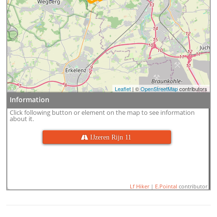
Leaflet
| ©
OpenStreetMap
contributors
Information
Click following button or element on the map to see information
about it.
 IJzeren Rijn 11
Lf Hiker
|
E.Pointal
contributor