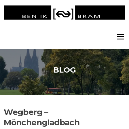
Ga
naar
de
inhoud
Menu
BLOG
Wegberg –
Mönchengladbach