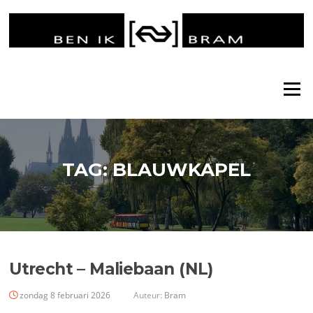
Ga
naar
de
inhoud
Menu
TAG:
BLAUWKAPEL
Utrecht – Maliebaan (NL)
zondag 8 februari 2026
Auteur:
Bram