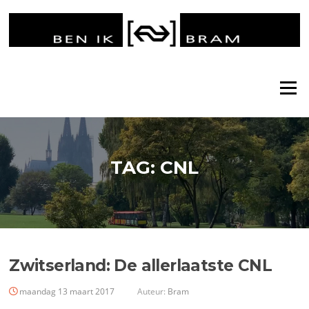
Ga
naar
de
inhoud
Menu
TAG:
CNL
Zwitserland: De allerlaatste CNL
maandag 13 maart 2017
Auteur:
Bram