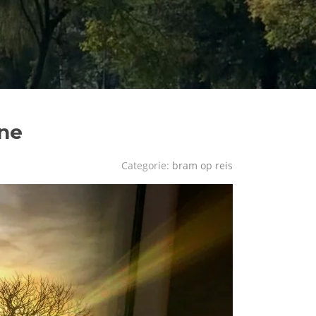
ine
Categorie:
bram op reis