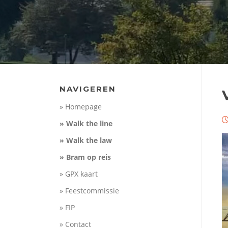
NAVIGEREN
» Homepage
» Walk the line
» Walk the law
» Bram op reis
» GPX kaart
» Feestcommissie
» FIP
» Contact