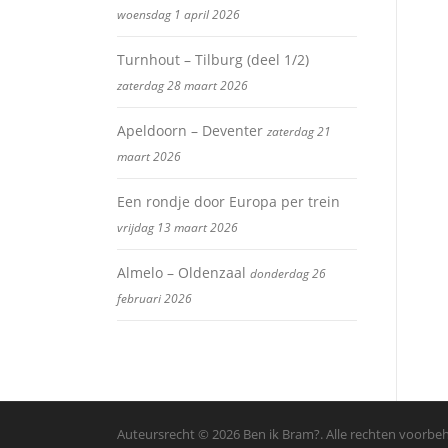
woensdag 1 april 2026
Turnhout – Tilburg (deel 1/2)
zaterdag 28 maart 2026
Apeldoorn – Deventer
zaterdag 21
maart 2026
Een rondje door Europa per trein
vrijdag 13 maart 2026
Almelo – Oldenzaal
donderdag 26
februari 2026
Auteursrecht © 2026 Ben ik Bram?. Alle rechten voorb