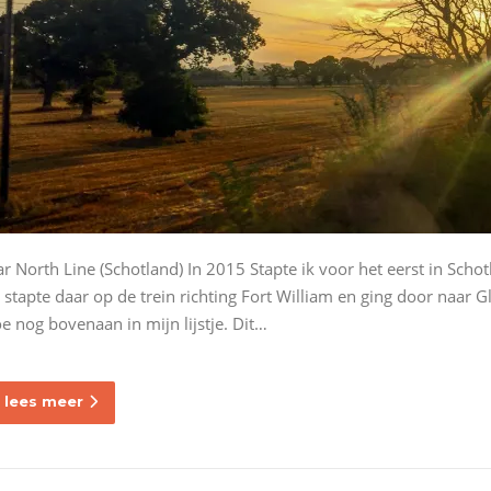
ar North Line (Schotland) In 2015 Stapte ik voor het eerst in Schot
k stapte daar op de trein richting Fort William en ging door naar 
oe nog bovenaan in mijn lijstje. Dit…
lees meer