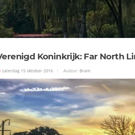
Verenigd Koninkrijk: Far North L
zaterdag 15 oktober 2016
Auteur:
Bram