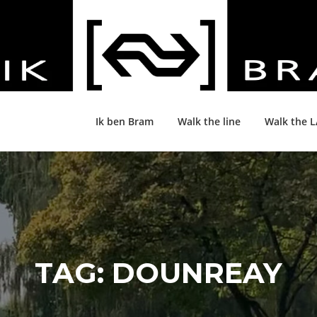
Ik ben Bram
Walk the line
Walk the 
TAG:
DOUNREAY