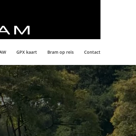
LAW
GPX kaart
Bram op reis
Contact