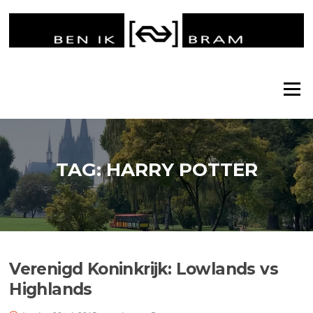
Ga
naar
de
inhoud
Menu
TAG:
HARRY POTTER
Verenigd Koninkrijk: Lowlands vs
Highlands