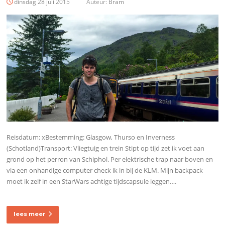
dinsdag 28 juli 2015
Auteur:
Bram
Reisdatum: xBestemming: Glasgow, Thurso en Inverness
(Schotland)Transport: Vliegtuig en trein Stipt op tijd zet ik voet aan
grond op het perron van Schiphol. Per elektrische trap naar boven en
via een onhandige computer check ik in bij de KLM. Mijn backpack
moet ik zelf in een StarWars achtige tijdscapsule leggen….
lees meer