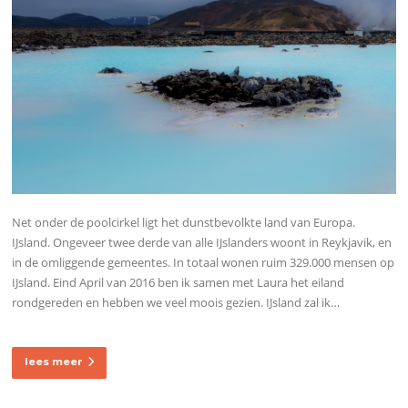
Net onder de poolcirkel ligt het dunstbevolkte land van Europa.
IJsland. Ongeveer twee derde van alle IJslanders woont in Reykjavik, en
in de omliggende gemeentes. In totaal wonen ruim 329.000 mensen op
IJsland. Eind April van 2016 ben ik samen met Laura het eiland
rondgereden en hebben we veel moois gezien. IJsland zal ik…
lees meer