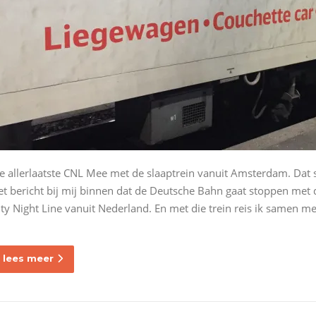
e allerlaatste CNL Mee met de slaaptrein vanuit Amsterdam. Dat s
et bericht bij mij binnen dat de Deutsche Bahn gaat stoppen met 
ity Night Line vanuit Nederland. En met die trein reis ik samen m
lees meer