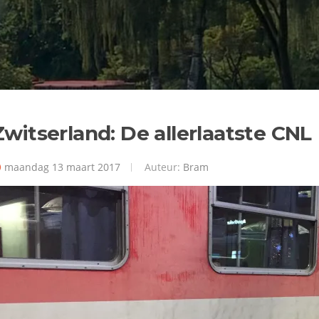
Zwitserland: De allerlaatste CNL
maandag 13 maart 2017
Auteur:
Bram