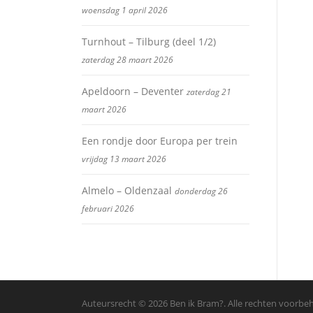
woensdag 1 april 2026
Turnhout – Tilburg (deel 1/2)
zaterdag 28 maart 2026
Apeldoorn – Deventer
zaterdag 21
maart 2026
Een rondje door Europa per trein
vrijdag 13 maart 2026
Almelo – Oldenzaal
donderdag 26
februari 2026
Auteursrecht © 2026 Ben ik Bram?. Alle rechten voorb