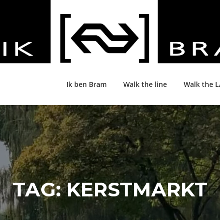
Ik ben Bram
Walk the line
Walk the 
TAG:
KERSTMARKT