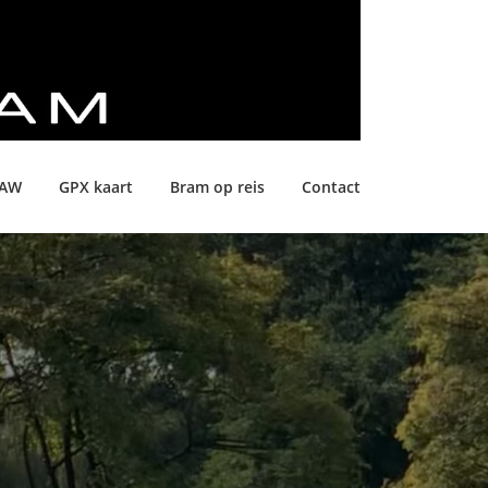
LAW
GPX kaart
Bram op reis
Contact