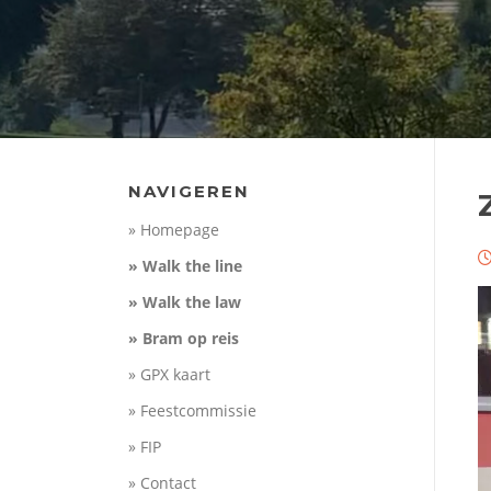
NAVIGEREN
» Homepage
» Walk the line
» Walk the law
» Bram op reis
» GPX kaart
» Feestcommissie
» FIP
» Contact