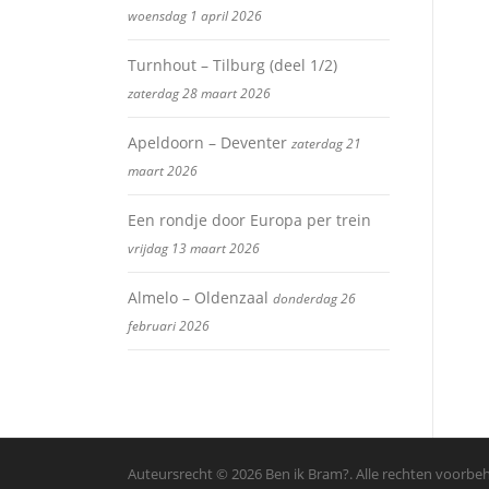
woensdag 1 april 2026
Turnhout – Tilburg (deel 1/2)
zaterdag 28 maart 2026
Apeldoorn – Deventer
zaterdag 21
maart 2026
Een rondje door Europa per trein
vrijdag 13 maart 2026
Almelo – Oldenzaal
donderdag 26
februari 2026
Auteursrecht © 2026 Ben ik Bram?. Alle rechten voorb