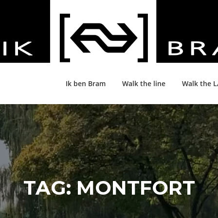
Ik ben Bram
Walk the line
Walk the 
TAG:
MONTFORT