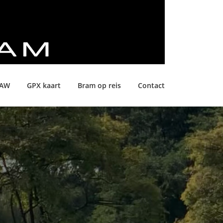
LAW
GPX kaart
Bram op reis
Contact