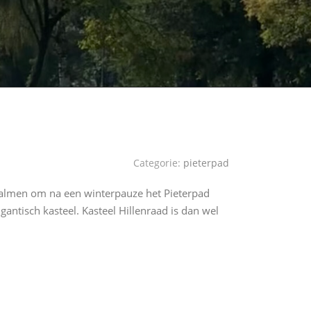
Categorie:
pieterpad
Swalmen om na een winterpauze het Pieterpad
antisch kasteel. Kasteel Hillenraad is dan wel