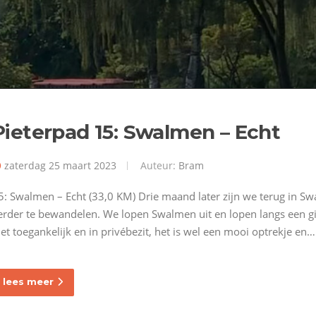
Pieterpad 15: Swalmen – Echt
zaterdag 25 maart 2023
Auteur:
Bram
5: Swalmen – Echt (33,0 KM) Drie maand later zijn we terug in 
erder te bewandelen. We lopen Swalmen uit en lopen langs een gig
iet toegankelijk en in privébezit, het is wel een mooi optrekje en…
lees meer