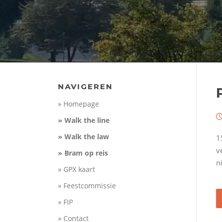
NAVIGEREN
» Homepage
» Walk the line
» Walk the law
1
v
» Bram op reis
n
» GPX kaart
» Feestcommissie
» FIP
» Contact