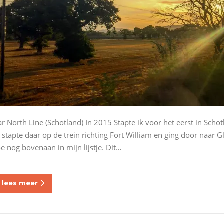
ar North Line (Schotland) In 2015 Stapte ik voor het eerst in Schot
k stapte daar op de trein richting Fort William en ging door naar 
oe nog bovenaan in mijn lijstje. Dit…
lees meer