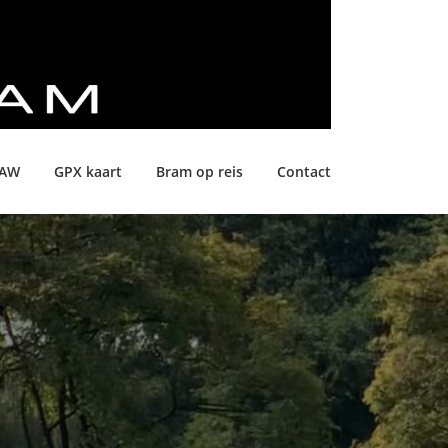
LAW
GPX kaart
Bram op reis
Contact