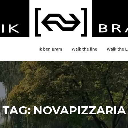
Ik ben Bram
Walk the line
Walk the 
TAG:
NOVAPIZZARIA