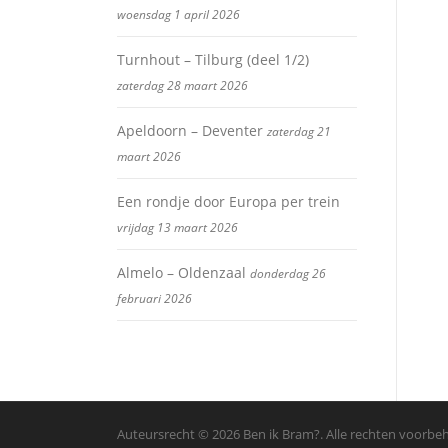
woensdag 1 april 2026
Turnhout – Tilburg (deel 1/2)
zaterdag 28 maart 2026
Apeldoorn – Deventer
zaterdag 21
maart 2026
Een rondje door Europa per trein
vrijdag 13 maart 2026
Almelo – Oldenzaal
donderdag 26
februari 2026
Auteursrecht © 2026 Ben ik Bram?. Alle rechten voorb