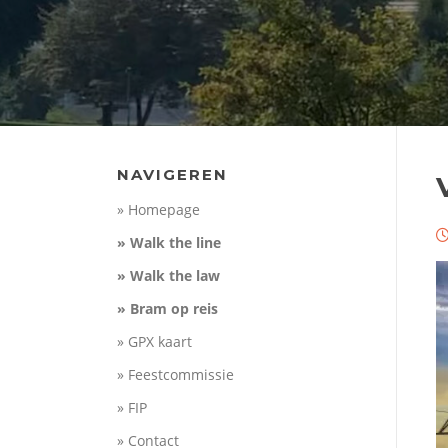
NAVIGEREN
» Homepage
» Walk the line
» Walk the law
» Bram op reis
» GPX kaart
» Feestcommissie
» FIP
» Contact