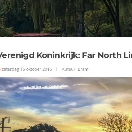
Verenigd Koninkrijk: Far North L
zaterdag 15 oktober 2016
Auteur:
Bram