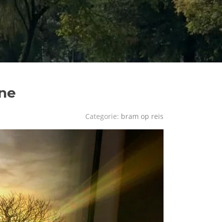
ine
Categorie:
bram op reis