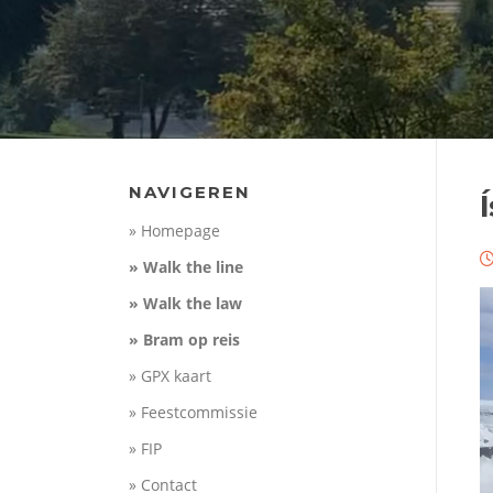
NAVIGEREN
Í
» Homepage
» Walk the line
» Walk the law
» Bram op reis
» GPX kaart
» Feestcommissie
» FIP
» Contact