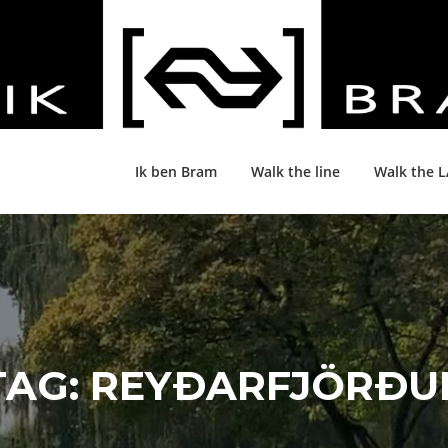
Ik ben Bram
Walk the line
Walk the 
TAG:
REYÐARFJÖRÐU