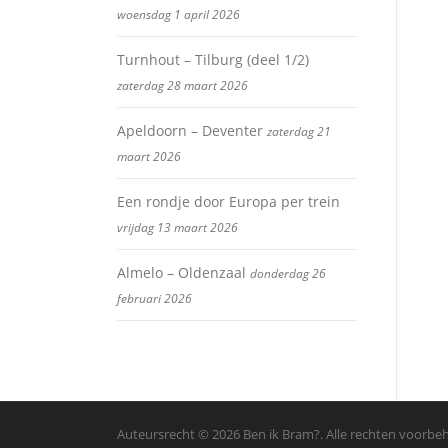
woensdag 1 april 2026
Turnhout – Tilburg (deel 1/2)
zaterdag 28 maart 2026
Apeldoorn – Deventer
zaterdag 21
maart 2026
Een rondje door Europa per trein
vrijdag 13 maart 2026
Almelo – Oldenzaal
donderdag 26
februari 2026
Auteursrecht © 2026 Ben ik Bram?. Alle rechten voorb