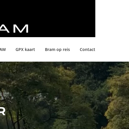
LAW
GPX kaart
Bram op reis
Contact
R