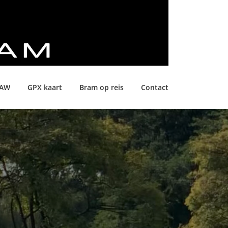
LAW
GPX kaart
Bram op reis
Contact