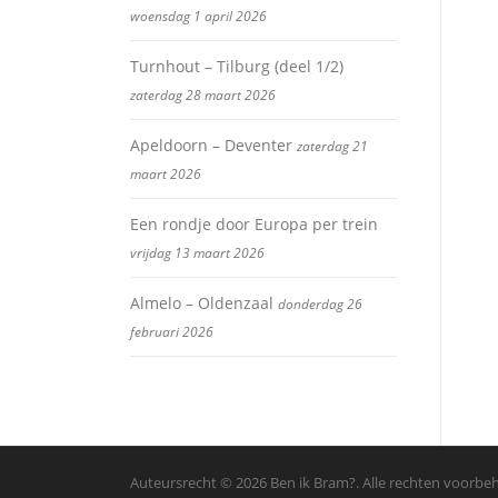
woensdag 1 april 2026
Turnhout – Tilburg (deel 1/2)
zaterdag 28 maart 2026
Apeldoorn – Deventer
zaterdag 21
maart 2026
Een rondje door Europa per trein
vrijdag 13 maart 2026
Almelo – Oldenzaal
donderdag 26
februari 2026
Auteursrecht © 2026 Ben ik Bram?. Alle rechten voorb