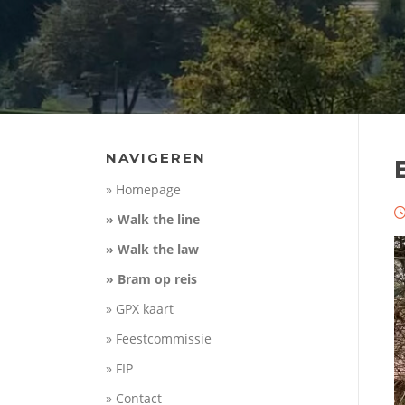
NAVIGEREN
» Homepage
» Walk the line
» Walk the law
» Bram op reis
» GPX kaart
» Feestcommissie
» FIP
» Contact