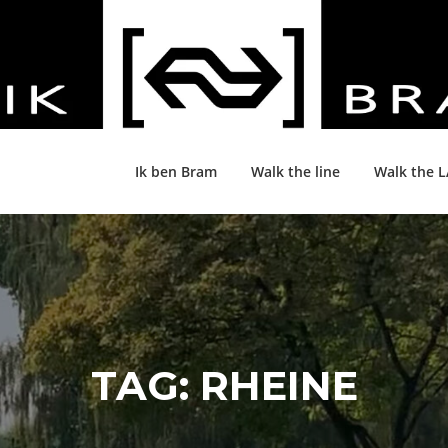
Ik ben Bram
Walk the line
Walk the 
TAG:
RHEINE