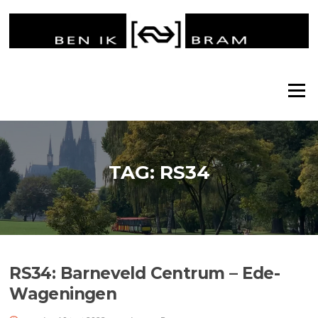
Ga
naar
de
inhoud
Menu
TAG:
RS34
RS34: Barneveld Centrum – Ede-
Wageningen