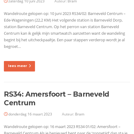
zaterdag 10 juni 2023
Auteur:
Bram
Wandelroute gelopen op: 10 juni 2023 RS34/02: Barneveld Centrum –
Ede-Wageningen (22,2 KM) Het volgende station is Barneveld Dorp,
station Barneveld Centrum. Op het perron van station Barneveld
Centrum kan ik gelijk mijn smartwatch aanzetten want de wandeling
begint bij het uitcheckpaaltje. Een paar stappen verderop wordt je al
begroet…
lees meer
RS34: Amersfoort – Barneveld
Centrum
donderdag 16 maart 2023
Auteur:
Bram
Wandelroute gelopen op: 16 maart 2023 RS34 01/02: Amersfoort –
Barneveld Centrum Als je benieuwd bent naar de ‘zonnetijd’ dan sta je