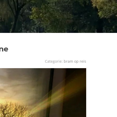
ine
Categorie:
bram op reis