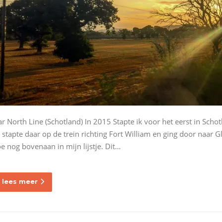
ar North Line (Schotland) In 2015 Stapte ik voor het eerst in Schot
k stapte daar op de trein richting Fort William en ging door naar 
oe nog bovenaan in mijn lijstje. Dit…
lees meer