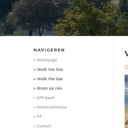
NAVIGEREN
» Homepage
» Walk the line
» Walk the law
» Bram op reis
» GPX kaart
» Feestcommissie
» FIP
» Contact