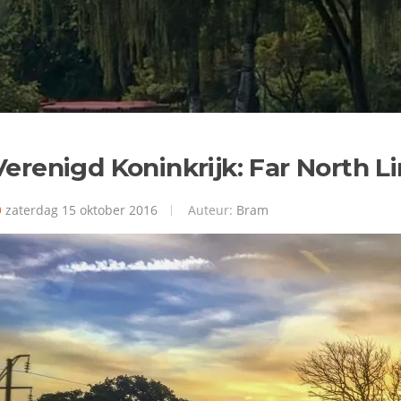
Verenigd Koninkrijk: Far North L
zaterdag 15 oktober 2016
Auteur:
Bram