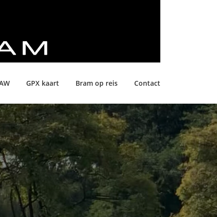
LAW
GPX kaart
Bram op reis
Contact