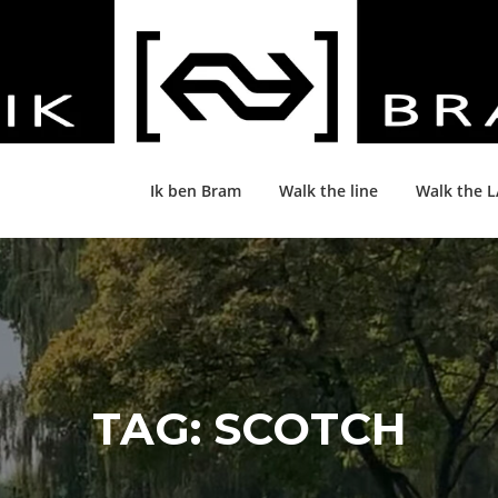
Ik ben Bram
Walk the line
Walk the 
TAG:
SCOTCH