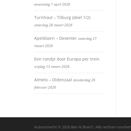
woensdag 1 april 2026
Turnhout – Tilburg (deel 1/2)
zaterdag 28 maart 2026
Apeldoorn – Deventer
zaterdag 21
maart 2026
Een rondje door Europa per trein
vrijdag 13 maart 2026
Almelo – Oldenzaal
donderdag 26
februari 2026
Auteursrecht © 2026 Ben ik Bram?. Alle rechten voorb