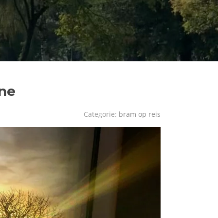
ine
Categorie:
bram op reis