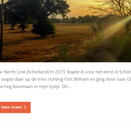
ar North Line (Schotland) In 2015 Stapte ik voor het eerst in Schot
k stapte daar op de trein richting Fort William en ging door naar 
oe nog bovenaan in mijn lijstje. Dit…
lees meer