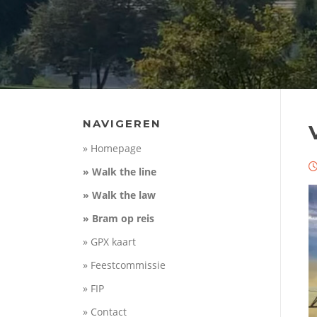
NAVIGEREN
» Homepage
» Walk the line
» Walk the law
» Bram op reis
» GPX kaart
» Feestcommissie
» FIP
» Contact