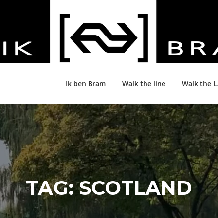
Ik ben Bram
Walk the line
Walk the 
TAG:
SCOTLAND