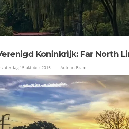
Verenigd Koninkrijk: Far North L
zaterdag 15 oktober 2016
Auteur:
Bram