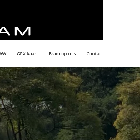
LAW
GPX kaart
Bram op reis
Contact