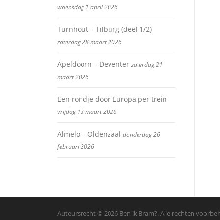
woensdag 1 april 2026
Turnhout – Tilburg (deel 1/2)
zaterdag 28 maart 2026
Apeldoorn – Deventer
zaterdag 21
maart 2026
Een rondje door Europa per trein
vrijdag 13 maart 2026
Almelo – Oldenzaal
donderdag 26
februari 2026
Auteursrecht © 2026 Ben ik Bram?. Alle rechten voorb