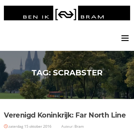
Ga
naar
de
inhoud
Menu
TAG:
SCRABSTER
Verenigd Koninkrijk: Far North Line
zaterdag 15 oktober 2016
Auteur:
Bram