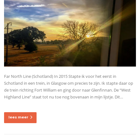
Far North Line (Schotland) In 2015 Stapte ik voor het eerst in
Schotland in een trein, in Glasgow om precies te zijn. Ik stapte daar op
de trein richting Fort William en ging door naar Glenfinnan. De “West
Highland Line” staat tot nu toe nog bovenaan in mijn lijstje. Dit…
lees meer