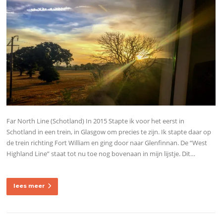
Far North Line (Schotland) In 2015 Stapte ik voor het eerst in
Schotland in een trein, in Glasgow om precies te zijn. Ik stapte daar op
de trein richting Fort William en ging door naar Glenfinnan. De “West
Highland Line” staat tot nu toe nog bovenaan in mijn lijstje. Dit…
lees meer