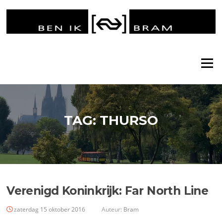
Ga
naar
de
inhoud
Menu
TAG:
THURSO
Verenigd Koninkrijk: Far North Line
zaterdag 15 oktober 2016
Auteur:
Bram