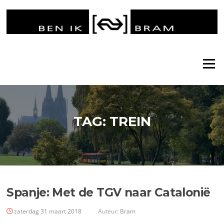
Ga
naar
de
inhoud
Menu
TAG:
TREIN
Spanje: Met de TGV naar Catalonië
zaterdag 31 maart 2018
Auteur:
Bram