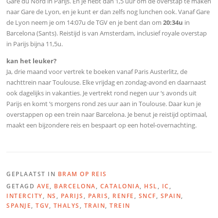
Gare du Nord in Parijs. En je hebt dan 1,5 uur om de overstap te maken
naar Gare de Lyon, en je kunt er dan zelfs nog lunchen ook. Vanaf Gare
de Lyon neem je om 14:07u de TGV en je bent dan om
20:34u
in
Barcelona (Sants). Reistijd is van Amsterdam, inclusief royale overstap
in Parijs bijna 11,5u.
kan het leuker?
Ja, drie maand voor vertrek te boeken vanaf Paris Austerlitz, de
nachttrein naar Toulouse. Elke vrijdag en zondag-avond en daarnaast
ook dagelijks in vakanties. Je vertrekt rond negen uur ‘s avonds uit
Parijs en komt ‘s morgens rond zes uur aan in Toulouse. Daar kun je
overstappen op een trein naar Barcelona. Je benut je reistijd optimaal,
maakt een bijzondere reis en bespaart op een hotel-overnachting.
GEPLAATST IN
BRAM OP REIS
GETAGD
AVE
,
BARCELONA
,
CATALONIA
,
HSL
,
IC
,
INTERCITY
,
NS
,
PARIJS
,
PARIS
,
RENFE
,
SNCF
,
SPAIN
,
SPANJE
,
TGV
,
THALYS
,
TRAIN
,
TREIN