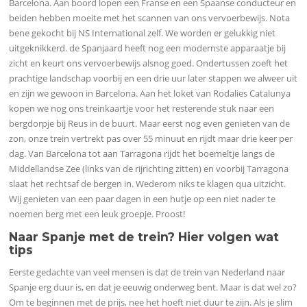
Barcelona. Aan boord lopen een Franse en een Spaanse conducteur en
beiden hebben moeite met het scannen van ons vervoerbewijs. Nota
bene gekocht bij NS International zelf. We worden er gelukkig niet
uitgeknikkerd. de Spanjaard heeft nog een modernste apparaatje bij
zicht en keurt ons vervoerbewijs alsnog goed. Ondertussen zoeft het
prachtige landschap voorbij en een drie uur later stappen we alweer uit
en zijn we gewoon in Barcelona. Aan het loket van Rodalies Catalunya
kopen we nog ons treinkaartje voor het resterende stuk naar een
bergdorpje bij Reus in de buurt. Maar eerst nog even genieten van de
zon, onze trein vertrekt pas over 55 minuut en rijdt maar drie keer per
dag. Van Barcelona tot aan Tarragona rijdt het boemeltje langs de
Middellandse Zee (links van de rijrichting zitten) en voorbij Tarragona
slaat het rechtsaf de bergen in. Wederom niks te klagen qua uitzicht.
Wij genieten van een paar dagen in een hutje op een niet nader te
noemen berg met een leuk groepje. Proost!
Naar Spanje met de trein? Hier volgen wat
tips
Eerste gedachte van veel mensen is dat de trein van Nederland naar
Spanje erg duur is, en dat je eeuwig onderweg bent. Maar is dat wel zo?
Om te beginnen met de prijs, nee het hoeft niet duur te zijn. Als je slim