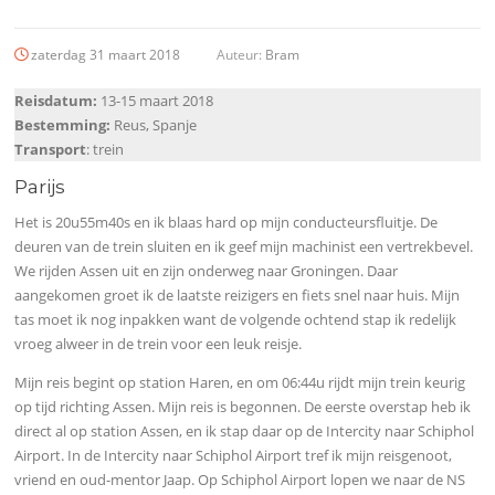
zaterdag 31 maart 2018
Auteur:
Bram
Reisdatum:
13-15 maart 2018
Bestemming:
Reus, Spanje
Transport
: trein
Parijs
Het is 20u55m40s en ik blaas hard op mijn conducteursfluitje. De
deuren van de trein sluiten en ik geef mijn machinist een vertrekbevel.
We rijden Assen uit en zijn onderweg naar Groningen. Daar
aangekomen groet ik de laatste reizigers en fiets snel naar huis. Mijn
tas moet ik nog inpakken want de volgende ochtend stap ik redelijk
vroeg alweer in de trein voor een leuk reisje.
Mijn reis begint op station Haren, en om 06:44u rijdt mijn trein keurig
op tijd richting Assen. Mijn reis is begonnen. De eerste overstap heb ik
direct al op station Assen, en ik stap daar op de Intercity naar Schiphol
Airport. In de Intercity naar Schiphol Airport tref ik mijn reisgenoot,
vriend en oud-mentor Jaap. Op Schiphol Airport lopen we naar de NS