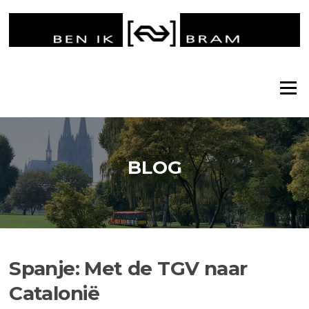
Ga
naar
de
inhoud
Menu
BLOG
Spanje: Met de TGV naar
Catalonië