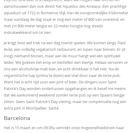
aanschouwen dan ook direct het Aqueduc des Arceaux. Een prachtige
aquaduct uit 1722 in Romeinse stijl. Van de oorspronkelijke 9 kilometer
maar vandaag de dag staat er nog een meter of 800 van overeind, en
met z’n 800 meter lengte en 22 meter hoogte nog steeds
indrukwekkend om te zien.
Je krijgt best wel trek na een dag toerist spelen. We komen langs
Tripti
Kulai,
een volledig vegetarisch restaurant, en lopen naar binnen. Er zit
(nog) niemand binnen, maar aan de muur hangt wel een spiritueel
leider. We gokken het erop en bestellen een biertje. Helaas serveren ze
ons een alcoholvrije malt-bier, en echt drinkbaar is het niet. Na de
veganistische hap (prima te doen) wel snel door naar de Ierse pub.
Want het is echt tijd voor een pint of beer. De slingers voor Saint
Patrick’s Day worden ondertussen opgehangen en ik besef me ineens
dat we aankomend weekend zonder Ierse pub op een Spaans bergje
zitten. Geen Saint Patrick’s Day viering, maar ter compensatie nog een
extra pint in Montpellier. Santé.
Barcelona
Het is 15 maart en om 09:35u vertrekt onze Hogesnelheidstrein naar