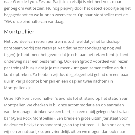
naar Gare de Lyon. Zes uur Parijs incl reistijd is niet heel veel, maar
genoeg om wat te zien. Nu nog piepvrij door het detectiepoortje bij het
bagagedepot en we kunnen weer verder. Op naar Montpellier met de
TGV, onze eindhalte van vandaag.
Montpellier
Het voordeel van reizen per trein is toch wel dat je het landschap
zichtbaar voorbij ziet razen (al valt dat na zonsondergang nog wel
tegen). Je hebt meer het gevoel dat je echt aan het reizen bent, je bent
onderweg naar een bestemming. Ook een (groot) voordeel van reizen
per trein (of bus) is dat je je reis meer kunt gaan samenstellen en dus
kunt opbreken. Zo hebben wij dus de gelegenheid gehad om een paar
uur in Parijs door te brengen en een dag (en twee nachten) in
Montpellier zijn.
Onze TGV komt rond half-elf ‘s avonds tot stilstand op het station van
Montpellier. We checken in bij onze accommodatie en op aanraden
van de manager drinken we een biertje in een nabij gelegen Australian
bar (Ayers Rock Montpellier). Een brede en grote uitsmijter staat voor
de deur en bekijkt ons aandachtig van top tot teen. Hij kan ons aan, en
wij zien er natuurlijk super vriendelijk uit en we mogen dan ook naar