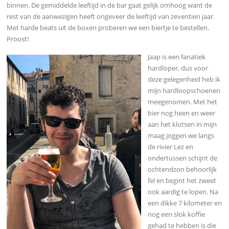
binnen. De gemiddelde leeftijd in de bar gaat gelijk omhoog want de
rest van de aanwezigen heeft ongeveer de leeftijd van zeventien jaar.
Met harde beats uit de boxen proberen we een biertje te bestellen.
Proost!
Jaap is een fanatiek
hardloper, dus voor
deze gelegenheid heb ik
mijn hardloopschoenen
meegenomen. Met het
bier nog heen en weer
aan het klotsen in mijn
maag joggen we langs
de rivier Lez en
ondertussen schijnt de
ochtendzon behoorlijk
fel en begint het zweet
ook aardig te lopen. Na
een dikke 7 kilometer en
nog een slok koffie
gehad te hebben is die