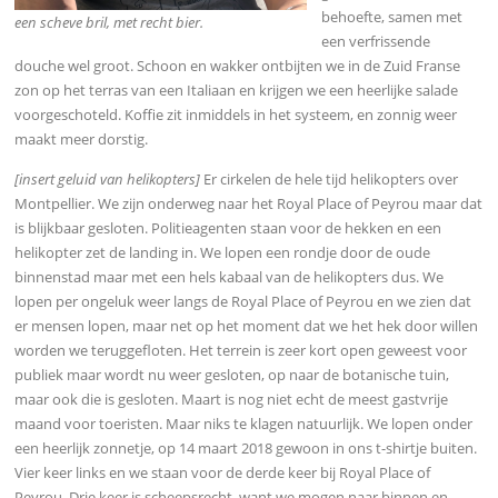
behoefte, samen met
een scheve bril, met recht bier.
een verfrissende
douche wel groot. Schoon en wakker ontbijten we in de Zuid Franse
zon op het terras van een Italiaan en krijgen we een heerlijke salade
voorgeschoteld. Koffie zit inmiddels in het systeem, en zonnig weer
maakt meer dorstig.
[insert geluid van helikopters]
Er cirkelen de hele tijd helikopters over
Montpellier. We zijn onderweg naar het Royal Place of Peyrou maar dat
is blijkbaar gesloten. Politieagenten staan voor de hekken en een
helikopter zet de landing in. We lopen een rondje door de oude
binnenstad maar met een hels kabaal van de helikopters dus. We
lopen per ongeluk weer langs de Royal Place of Peyrou en we zien dat
er mensen lopen, maar net op het moment dat we het hek door willen
worden we teruggefloten. Het terrein is zeer kort open geweest voor
publiek maar wordt nu weer gesloten, op naar de botanische tuin,
maar ook die is gesloten. Maart is nog niet echt de meest gastvrije
maand voor toeristen. Maar niks te klagen natuurlijk. We lopen onder
een heerlijk zonnetje, op 14 maart 2018 gewoon in ons t-shirtje buiten.
Vier keer links en we staan voor de derde keer bij Royal Place of
Peyrou. Drie keer is scheepsrecht, want we mogen naar binnen en