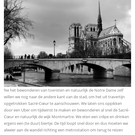
Ne het bewonderen van toeristen en natuurlijk de Notre Dame zelf
willen we nog naar de andere kant van de stad, om het uit travertijn
opgetrokken Sacré-Cœur te aanschouwen. We laten ons oppikken
door een Uber om tijdwinst te maken en bewonderen al snel de Sacré-
Cœur en natuurlijk de wijk Montmartre. We eten een crêpe en drinken
ergens een (te duur) biertje. De tijd loopt snel door en dus moeten we
alweer aan de wandel richting een metrostation om terug te reizen