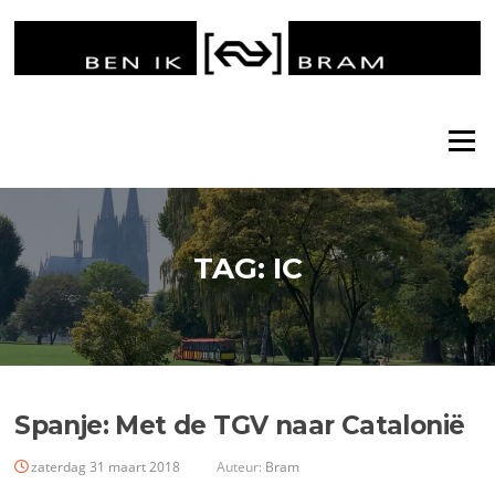
Ga
naar
de
inhoud
Menu
TAG:
IC
Spanje: Met de TGV naar Catalonië
zaterdag 31 maart 2018
Auteur:
Bram