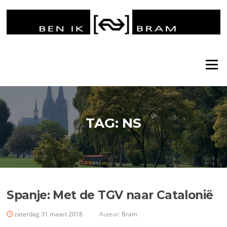
Ga
naar
de
inhoud
Menu
TAG:
NS
Spanje: Met de TGV naar Catalonië
zaterdag 31 maart 2018
Auteur:
Bram