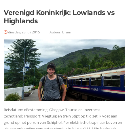
Verenigd Koninkrijk: Lowlands vs
Highlands
dinsdag 28 juli 2015
Auteur:
Bram
Reisdatum: xBestemming: Glasgow, Thurso en Inverness
(Schotland)Transport: Vliegtuig en trein Stipt op tijd zet ik voet aan
grond op het perron van Schiphol. Per elektrische trap naar boven en
via een onhandige computer check ik in bij de KLM. Mijn backpack