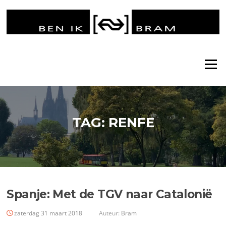
Ga
naar
de
inhoud
Menu
TAG:
RENFE
Spanje: Met de TGV naar Catalonië
zaterdag 31 maart 2018
Auteur:
Bram