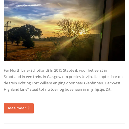
Far North Line (Schotland) In 2015 Stapte ik voor het eerst in
Schotland in een trein, in Glasgow om precies te zijn. Ik stapte daar op
de trein richting Fort William en ging door naar Glenfinnan. De “West
Highland Line” staat tot nu toe nog bovenaan in mijn lijstje. Dit…
lees meer