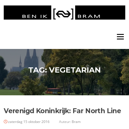
Ga
naar
de
inhoud
Menu
TAG:
VEGETARIAN
Verenigd Koninkrijk: Far North Line
zaterdag 15 oktober 2016
Auteur:
Bram