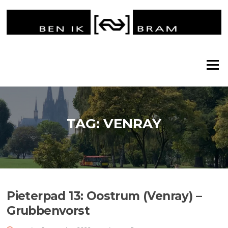
Ga
naar
de
inhoud
Menu
TAG:
VENRAY
Pieterpad 13: Oostrum (Venray) –
Grubbenvorst