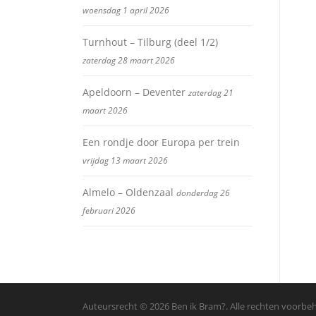
woensdag 1 april 2026
Turnhout – Tilburg (deel 1/2)
zaterdag 28 maart 2026
Apeldoorn – Deventer
zaterdag 21
maart 2026
Een rondje door Europa per trein
vrijdag 13 maart 2026
Almelo – Oldenzaal
donderdag 26
februari 2026
Auteursrecht © 2026 Ben ik Bram?. Alle rechten voorb