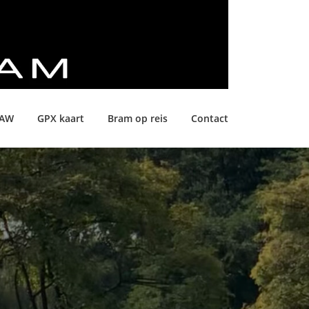
LAW
GPX kaart
Bram op reis
Contact