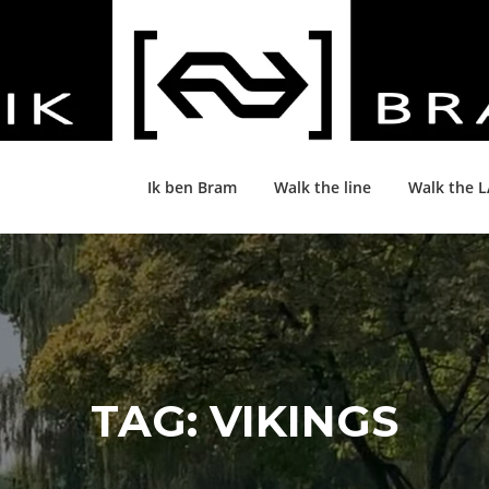
Ik ben Bram
Walk the line
Walk the 
TAG:
VIKINGS