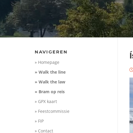
NAVIGEREN
Í
» Homepage
» Walk the line
» Walk the law
» Bram op reis
» GPX kaart
» Feestcommissie
» FIP
» Contact