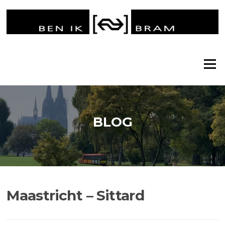
Ga
naar
de
inhoud
Menu
BLOG
Maastricht – Sittard