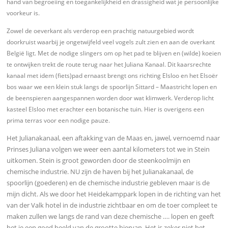
hand van begroeiing en toegankelijkheid en drassigheid wat je persoonlijke
voorkeur is.
Zowel de oeverkant als verderop een
prachtig natuurgebied wordt
doorkruist waarbij je ongetwijfeld veel vogels zult zien en aan de overkant
België ligt. Met de nodige slingers om op het pad te blijven en (wilde) koeien
te ontwijken trekt de route terug naar het Juliana Kanaal. Dit kaarsrechte
kanaal met idem (fiets)pad ernaast brengt ons richting Elsloo en het Elsoër
bos waar we een klein stuk langs de spoorlijn Sittard – Maastricht lopen en
de beenspieren aangespannen worden door wat klimwerk. Verderop licht
kasteel Elsloo met erachter een botanische tuin. Hier is overigens een
prima terras voor een nodige pauze.
Het Julianakanaal, een aftakking van de Maas en, jawel, vernoemd naar
Prinses Juliana volgen we weer een aantal kilometers tot we in Stein
uitkomen. Stein is groot geworden door de steenkoolmijn en
chemische industrie. NU zijn de haven bij het Julianakanaal, de
spoorlijn (goederen) en de chemische industrie gebleven maar is de
mijn dicht. Als we door het Heidekamppark lopen in de richting van het
van der Valk hotel in de industrie zichtbaar en om de toer compleet te
maken zullen we langs de rand van deze chemische …. lopen en geeft
het je een goed beeld van de grootte hiervan. Het is zeker niet het