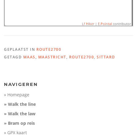
Lf Hiker
|
E.Pointal
contributor
GEPLAATST IN
ROUTE2700
Name:
Route2700 Maastrich
GETAGD
MAAS
,
MAASTRICHT
,
ROUTE2700
,
SITTARD
Distance:
30,2 km
Minimum elevation:
36 m
150
Maximum elevation:
76 m
Elevation gain:
172 m
Elevation (m)
Elevation loss:
170 m
100
Duration:
No data
50
NAVIGEREN
0
» Homepage
10
20
30
Distance (km)
» Walk the line
» Walk the law
» Bram op reis
» GPX kaart