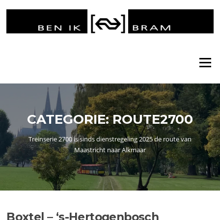
Ga
naar
de
inhoud
Menu
CATEGORIE:
ROUTE2700
Treinserie 2700 is sinds dienstregeling 2025 de route van
Maastricht naar Alkmaar
Boxtel – ‘s-Hertogenbosch