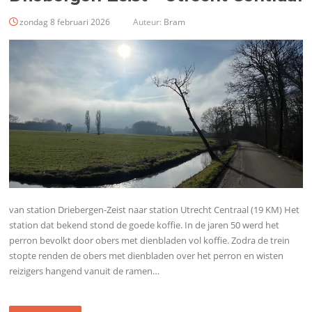
zondag 8 februari 2026
Auteur:
Bram
van station Driebergen-Zeist naar station Utrecht Centraal (19 KM) Het
station dat bekend stond de goede koffie. In de jaren 50 werd het
perron bevolkt door obers met dienbladen vol koffie. Zodra de trein
stopte renden de obers met dienbladen over het perron en wisten
reizigers hangend vanuit de ramen…