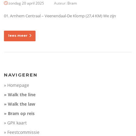
zondag 20 april 2025
Auteur:
Bram
01. Arnhem Centraal – Veenendaal-De Klomp (27,4 KM) We zijn
lees meer
NAVIGEREN
» Homepage
» Walk the line
» Walk the law
» Bram op reis
» GPX kaart
» Feestcommissie