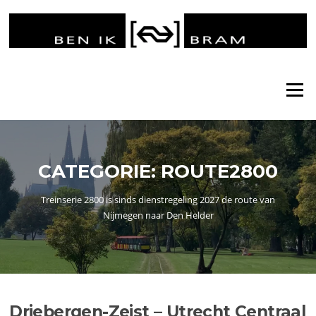
Ga
naar
de
inhoud
Menu
CATEGORIE:
ROUTE2800
Treinserie 2800 is sinds dienstregeling 2027 de route van
Nijmegen naar Den Helder
Driebergen-Zeist – Utrecht Centraal