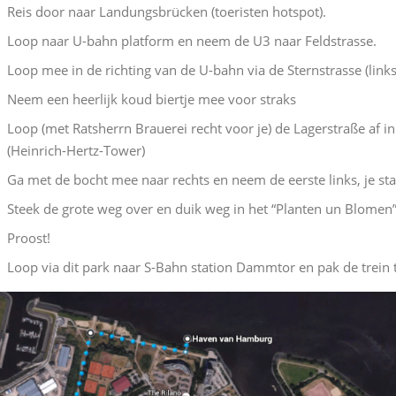
Reis door naar Landungsbrücken (toeristen hotspot).
Loop naar U-bahn platform en neem de U3 naar Feldstrasse.
Loop mee in de richting van de U-bahn via de Sternstrasse (link
Neem een heerlijk koud biertje mee voor straks
Loop (met Ratsherrn Brauerei recht voor je) de Lagerstraße af in 
(Heinrich-Hertz-Tower)
Ga met de bocht mee naar rechts en neem de eerste links, je st
Steek de grote weg over en duik weg in het “Planten un Blomen”
Proost!
Loop via dit park naar S-Bahn station Dammtor en pak de trein 