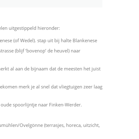
en uitgestippeld hieronder:
nese (of Wedel). stap uit bij halte Blankenese
asse (blijf ‘bovenop’ de heuvel) naar
merkt al aan de bijnaam dat de meesten het juist
ekomen merk je al snel dat vliegtuigen zeer laag
t oude spoorlijntje naar Finken-Werder.
umühlen/Ovelgönne (terrasjes, horeca, uitzicht,