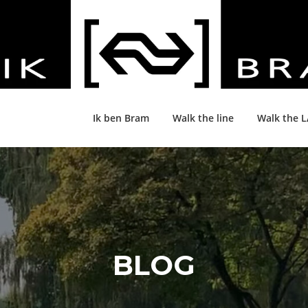
Ik ben Bram
Walk the line
Walk the 
BLOG