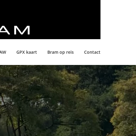
LAW
GPX kaart
Bram op reis
Contact