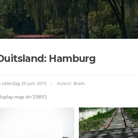
Duitsland: Hamburg
zaterdag 20 juni 2015
Auteur:
Bram
display-map id=’2989′]