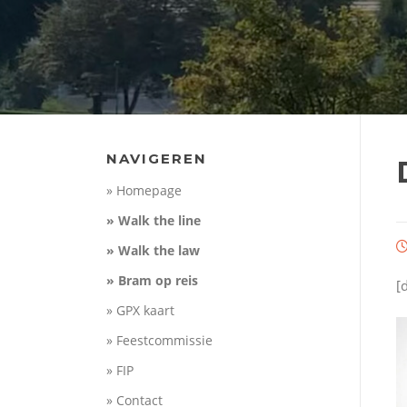
NAVIGEREN
» Homepage
» Walk the line
» Walk the law
» Bram op reis
[
» GPX kaart
» Feestcommissie
» FIP
» Contact