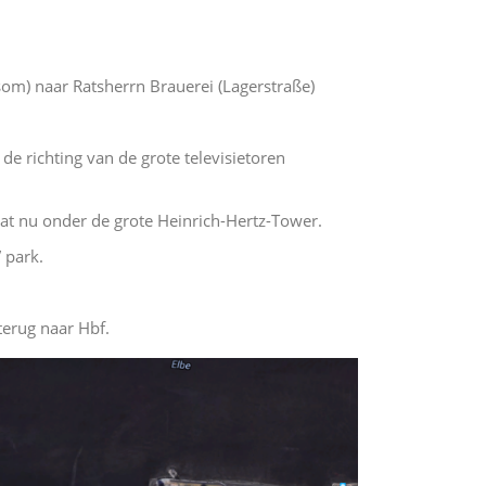
som) naar Ratsherrn Brauerei (Lagerstraße)
de richting van de grote televisietoren
aat nu onder de grote Heinrich-Hertz-Tower.
 park.
terug naar Hbf.