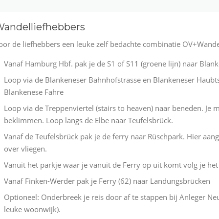
andelliefhebbers
oor de liefhebbers een leuke zelf bedachte combinatie OV+Wandel
Vanaf Hamburg Hbf. pak je de S1 of S11 (groene lijn) naar Blanke
Loop via de Blankeneser Bahnhofstrasse en Blankeneser Haubtstr
Blankenese Fahre
Loop via de Treppenviertel (stairs to heaven) naar beneden. Je 
beklimmen. Loop langs de Elbe naar Teufelsbrück.
Vanaf de Teufelsbrück pak je de ferry naar Rüschpark. Hier aang
over vliegen.
Vanuit het parkje waar je vanuit de Ferry op uit komt volg je he
Vanaf Finken-Werder pak je Ferry (62) naar Landungsbrücken
Optioneel: Onderbreek je reis door af te stappen bij Anleger Ne
leuke woonwijk).