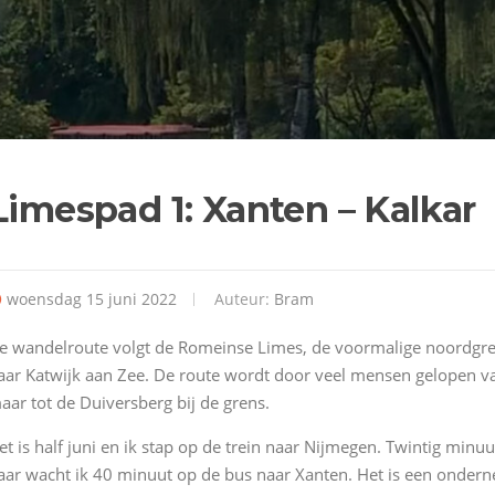
Limespad 1: Xanten – Kalkar
woensdag 15 juni 2022
Auteur:
Bram
e wandelroute volgt de Romeinse Limes, de voormalige noordgren
aar Katwijk aan Zee. De route wordt door veel mensen gelopen va
aar tot de Duiversberg bij de grens.
et is half juni en ik stap op de trein naar Nijmegen. Twintig minu
aar wacht ik 40 minuut op de bus naar Xanten. Het is een ondern