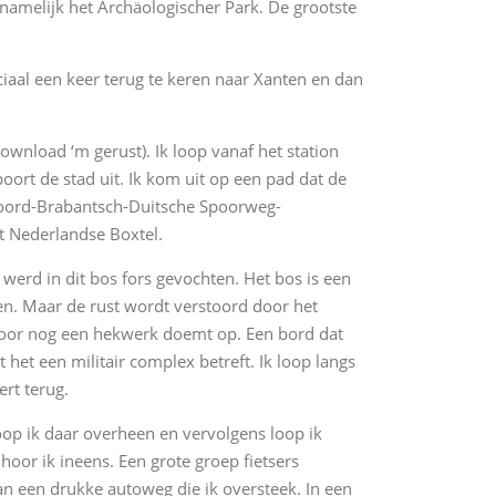
namelijk het Archäologischer Park. De grootste
eciaal een keer terug te keren naar Xanten en dan
ownload ‘m gerust). Ik loop vanaf het station
ort de stad uit. Ik kom uit op een pad dat de
Noord-Brabantsch-Duitsche Spoorweg-
t Nederlandse Boxtel.
werd in dit bos fors gevochten. Het bos is een
zen. Maar de rust wordt verstoord door het
door nog een hekwerk doemt op. Een bord dat
het een militair complex betreft. Ik loop langs
rt terug.
oop ik daar overheen en vervolgens loop ik
oor ik ineens. Een grote groep fietsers
van een drukke autoweg die ik oversteek. In een