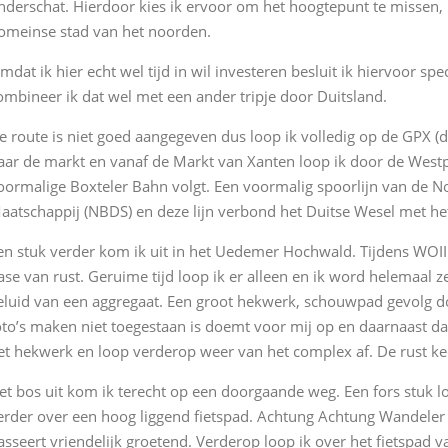
nderschat. Hierdoor kies ik ervoor om het hoogtepunt te missen, 
omeinse stad van het noorden.
mdat ik hier echt wel tijd in wil investeren besluit ik hiervoor sp
ombineer ik dat wel met een ander tripje door Duitsland.
e route is niet goed aangegeven dus loop ik volledig op de GPX (d
aar de markt en vanaf de Markt van Xanten loop ik door de Westpo
oormalige Boxteler Bahn volgt. Een voormalig spoorlijn van de 
aatschappij (NBDS) en deze lijn verbond het Duitse Wesel met he
en stuk verder kom ik uit in het Uedemer Hochwald. Tijdens WOII 
ase van rust. Geruime tijd loop ik er alleen en ik word helemaal 
eluid van een aggregaat. Een groot hekwerk, schouwpad gevolg 
oto’s maken niet toegestaan is doemt voor mij op en daarnaast dat 
et hekwerk en loop verderop weer van het complex af. De rust kee
et bos uit kom ik terecht op een doorgaande weg. Een fors stuk l
erder over een hoog liggend fietspad. Achtung Achtung Wandeler h
asseert vriendelijk groetend. Verderop loop ik over het fietspad 