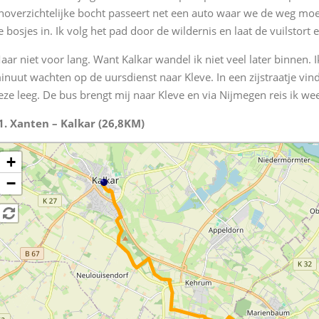
noverzichtelijke bocht passeert net een auto waar we de weg moete
e bosjes in. Ik volg het pad door de wildernis en laat de vuilstort e
aar niet voor lang. Want Kalkar wandel ik niet veel later binnen.
inuut wachten op de uursdienst naar Kleve. In een zijstraatje vind
eze leeg. De bus brengt mij naar Kleve en via Nijmegen reis ik we
1. Xanten – Kalkar (26,8KM)
+
−