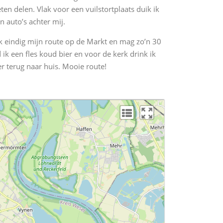
n delen. Vlak voor een vuilstortplaats duik ik
n auto’s achter mij.
 Ik eindig mijn route op de Markt en mag zo’n 30
 ik een fles koud bier en voor de kerk drink ik
er terug naar huis. Mooie route!
L
L