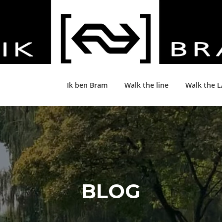
Ik ben Bram
Walk the line
Walk the 
BLOG