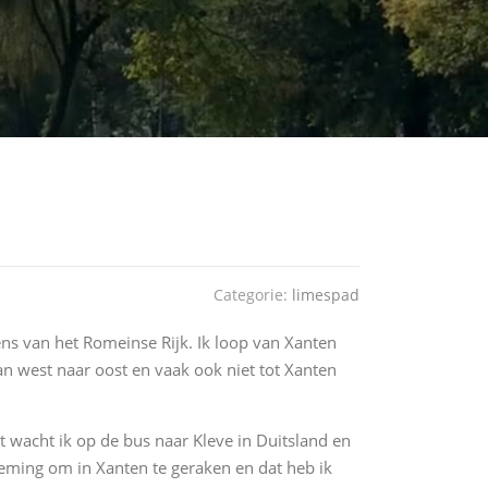
Categorie:
limespad
s van het Romeinse Rijk. Ik loop van Xanten
n west naar oost en vaak ook niet tot Xanten
ut wacht ik op de bus naar Kleve in Duitsland en
eming om in Xanten te geraken en dat heb ik