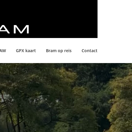
LAW
GPX kaart
Bram op reis
Contact