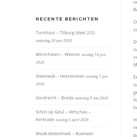
o
R
RECENTE BERICHTEN
O
c
Turnhout – Tilburg (deel 2/2)
zaterdag 20 juni 2026
D
n
Winschoten – Weener
zondag 14 juni
v
2026
M
Steenwijk – Heerenveen
zondag 7 juni
E
2026
o
g
Dordrecht – Breda
zaterdag 9 mei 2026
f
h
Schin op Geul – Vetschau –
Kerkrade
H
zondag 5 april 2026
v
Mook-Molenhoek – Boxmeer
p