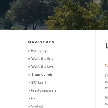
NAVIGEREN
» Homepage
» Walk the line
» Walk the law
» Bram op reis
D
n
» GPX kaart
m
» Feestcommissie
H
» FIP
d
» Contact