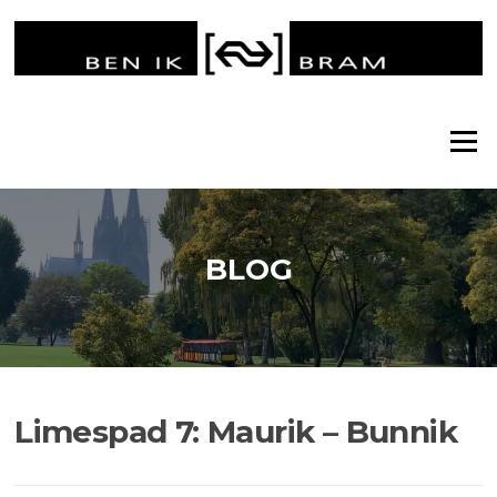
Ga
naar
de
inhoud
Menu
BLOG
Limespad 7: Maurik – Bunnik