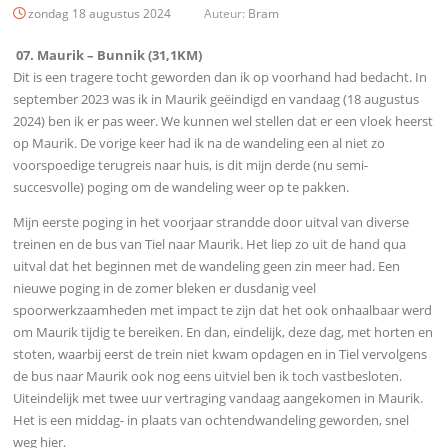
zondag 18 augustus 2024
Auteur:
Bram
07. Maurik – Bunnik (31,1KM)
Dit is een tragere tocht geworden dan ik op voorhand had bedacht. In
september 2023 was ik in Maurik geëindigd en vandaag (18 augustus
2024) ben ik er pas weer. We kunnen wel stellen dat er een vloek heerst
op Maurik. De vorige keer had ik na de wandeling een al niet zo
voorspoedige terugreis naar huis, is dit mijn derde (nu semi-
succesvolle) poging om de wandeling weer op te pakken.
Mijn eerste poging in het voorjaar strandde door uitval van diverse
treinen en de bus van Tiel naar Maurik. Het liep zo uit de hand qua
uitval dat het beginnen met de wandeling geen zin meer had. Een
nieuwe poging in de zomer bleken er dusdanig veel
spoorwerkzaamheden met impact te zijn dat het ook onhaalbaar werd
om Maurik tijdig te bereiken. En dan, eindelijk, deze dag, met horten en
stoten, waarbij eerst de trein niet kwam opdagen en in Tiel vervolgens
de bus naar Maurik ook nog eens uitviel ben ik toch vastbesloten.
Uiteindelijk met twee uur vertraging vandaag aangekomen in Maurik.
Het is een middag- in plaats van ochtendwandeling geworden, snel
weg hier.