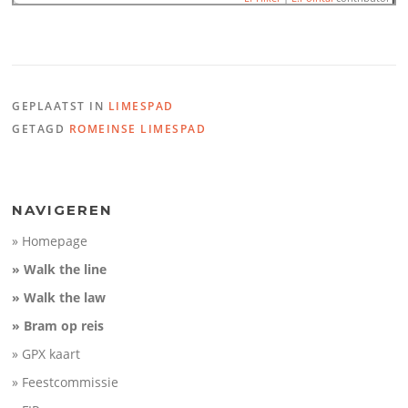
Name:
07_LAW16 Maurik -
Distance:
31 km
GEPLAATST IN
LIMESPAD
Minimum elevation:
0 m
100
Maximum elevation:
16 m
GETAGD
ROMEINSE LIMESPAD
Elevation gain:
104 m
Elevation (m)
Elevation loss:
108 m
50
Duration:
No data
0
-50
NAVIGEREN
10
20
30
Distance (km)
» Homepage
» Walk the line
» Walk the law
» Bram op reis
» GPX kaart
» Feestcommissie