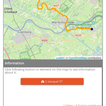
Leaflet
| ©
OpenStreetMap
contributors
Information
Click following button or element on the map to see information
about it.
 Limespad 07
Lf Hiker
|
E.Pointal
contributor