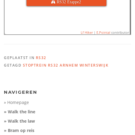
 RS32 Etappe2
Lf Hiker
|
E.Pointal
contributor
GEPLAATST IN
RS32
Name:
RS32_02 Duiven - 
GETAGD
STOPTREIN RS32 ARNHEM WINTERSWIJK
Distance:
10,3 km
Minimum elevation:
8 m
100
Maximum elevation:
18 m
Elevation gain:
35 m
Elevation (m)
Elevation loss:
32 m
50
Duration:
No data
0
NAVIGEREN
-50
» Homepage
3
6
9
Distance (km)
» Walk the line
» Walk the law
» Bram op reis