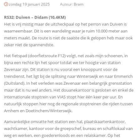
zondag 19 januari 2025
Auteur:
Bram
RS32: Duiven – Didam (10,4KM)
Het is vrij mistig maar de uitcheckpaal op het perron van Duiven is
waarneembaar. Dit is een wandeling waar je ruim 10.000 meter aan
meters maakt. De route is niet de saaiste die ik gelopen heb maar ook
zeker niet de spannendste.
Het fietspad (doorfietsroute F12) volgt, net zoals mijn schoenen, in
bijna een rechte lijn het spoor totdat we ter hoogte van station
Zevenaar zijn. Dit station is nu vooral een knooppunt voor de
treindienst, het ligt bij de splitsing naar Winterswijk en naar Emmerich
(Duitsland). In het verleden was Zevenaar een belangrijk grensstation
maar dat is nu wel anders. Het douanekantoor is gesloten en enkel de
internationale stoptrein van VIAS stopt hier één keer per uur. En
natuurlijk stoppen hier nog de regionale stoptreinen die rijden tussen
Arnhem en Doetinchem/Winterswijk.
Aanvankelijke omvatte het station een hal, plaatskaartenkantoor,
wachtkamer, kantoor voor de groepschef, bureau en schaftlokaal van
weg en werken, een goederenloods en een relaiskamer. Op het