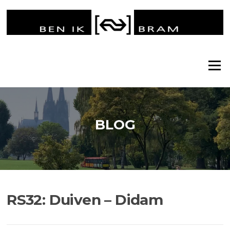
Ga
naar
de
inhoud
Menu
BLOG
RS32: Duiven – Didam