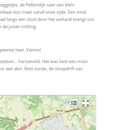
ggetjes, de Pellendijk naar een klein
nbaar bos maar vanaf onze zijde. Een smal
ad langs een sloot door het weiland brengt ons
 de juiste richting.
Spaanse laan. Vamos!
ja station… Varsseveld. Het was best een mooi
r een abri. Best zonde, de sloopdrift van
L
R