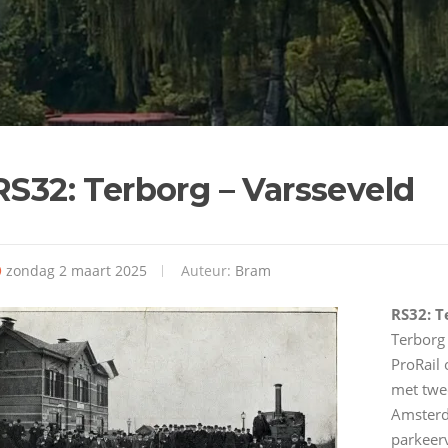
RS32: Terborg – Varsseveld
zondag 2 maart 2025
Auteur:
Bram
RS32: T
Terborg 
ProRail 
met twee
Amsterda
parkeerv