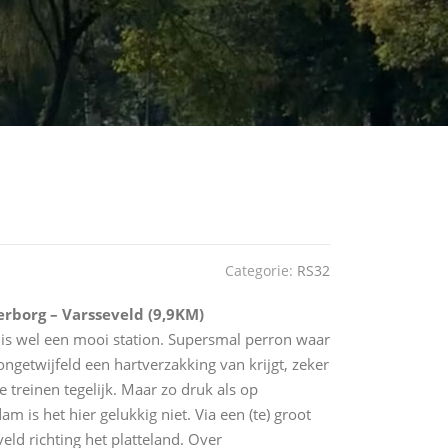
Categorie:
RS32
erborg – Varsseveld (9,9KM)
is wel een mooi station. Supersmal perron waar
ongetwijfeld een hartverzakking van krijgt, zeker
 treinen tegelijk. Maar zo druk als op
m is het hier gelukkig niet. Via een (te) groot
eld richting het platteland. Over