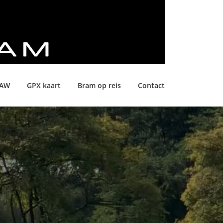
LAW
GPX kaart
Bram op reis
Contact