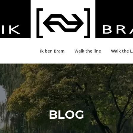
Ik ben Bram
Walk the line
Walk the 
BLOG