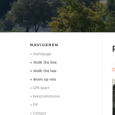
NAVIGEREN
» Homepage
» Walk the line
» Walk the law
» Bram op reis
» GPX kaart
» Feestcommissie
» FIP
» Contact