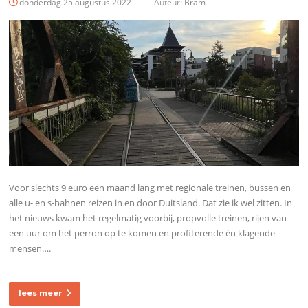
donderdag 25 augustus 2022
Auteur:
Bram
Voor slechts 9 euro een maand lang met regionale treinen, bussen en
alle u- en s-bahnen reizen in en door Duitsland. Dat zie ik wel zitten. In
het nieuws kwam het regelmatig voorbij, propvolle treinen, rijen van
een uur om het perron op te komen en profiterende én klagende
mensen….
lees meer