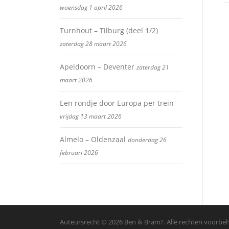
woensdag 1 april 2026
Turnhout – Tilburg (deel 1/2)
zaterdag 28 maart 2026
Apeldoorn – Deventer
zaterdag 21
maart 2026
Een rondje door Europa per trein
vrijdag 13 maart 2026
Almelo – Oldenzaal
donderdag 26
februari 2026
Auteursrecht © 2026 Ben ik Bram?. Alle rechten voorb