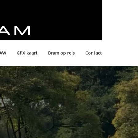
LAW
GPX kaart
Bram op reis
Contact