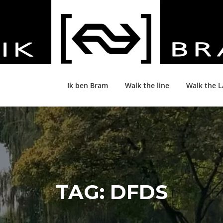
Ik ben Bram
Walk the line
Walk the 
TAG:
DFDS