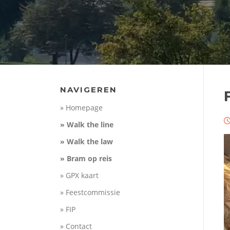
NAVIGEREN
» Homepage
» Walk the line
» Walk the law
» Bram op reis
» GPX kaart
» Feestcommissie
» FIP
» Contact