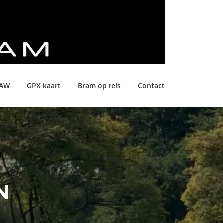
LAW
GPX kaart
Bram op reis
Contact
N