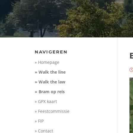
NAVIGEREN
» Homepage
» Walk the line
» Walk the law
» Bram op reis
» GPX kaart
» Feestcommissie
» FIP
» Contact