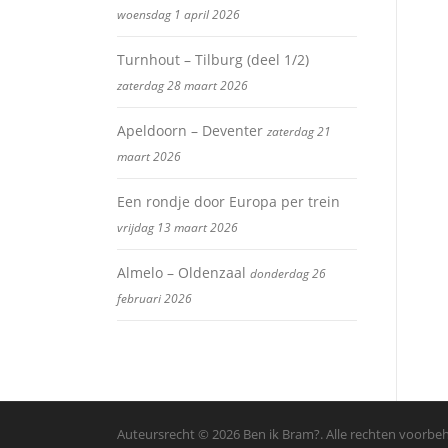
woensdag 1 april 2026
Turnhout – Tilburg (deel 1/2)
zaterdag 28 maart 2026
Apeldoorn – Deventer
zaterdag 21
maart 2026
Een rondje door Europa per trein
vrijdag 13 maart 2026
Almelo – Oldenzaal
donderdag 26
februari 2026
Auteursrecht © 2026 Ben ik Bram?. Alle rechten voorb