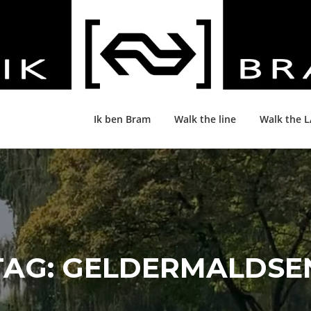
Ik ben Bram
Walk the line
Walk the 
TAG:
GELDERMALDSE