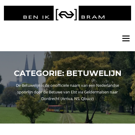
Ga
naar
de
inhoud
Menu
CATEGORIE:
BETUWELIJN
De Betuwelijn is de onofficiële naam van een Nederlandse
spoorlijn door de Betuwe van Elst via Geldermalsen naar
Dordrecht (Arriva, NS, Qbuzz)