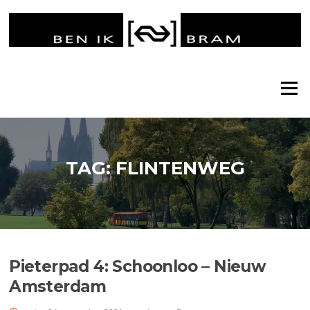
Ga
naar
de
inhoud
Menu
TAG:
FLINTENWEG
Pieterpad 4: Schoonloo – Nieuw
Amsterdam