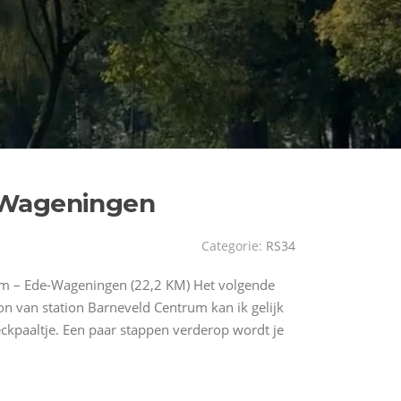
-Wageningen
Categorie:
RS34
um – Ede-Wageningen (22,2 KM) Het volgende
on van station Barneveld Centrum kan ik gelijk
ckpaaltje. Een paar stappen verderop wordt je