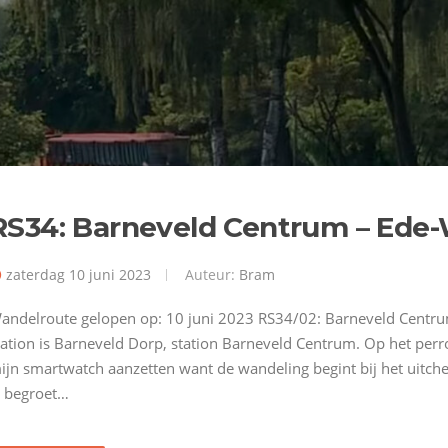
RS34: Barneveld Centrum – Ede
zaterdag 10 juni 2023
Auteur:
Bram
andelroute gelopen op: 10 juni 2023 RS34/02: Barneveld Centr
tation is Barneveld Dorp, station Barneveld Centrum. Op het perr
ijn smartwatch aanzetten want de wandeling begint bij het uitche
l begroet…