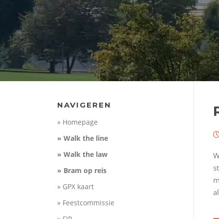
NAVIGEREN
» Homepage
» Walk the line
» Walk the law
W
s
» Bram op reis
m
» GPX kaart
a
» Feestcommissie
» FIP