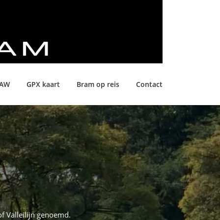
LAW
GPX kaart
Bram op reis
Contact
f Valleilijn genoemd.