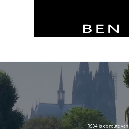
Ga
naar
de
inhoud
RS34 is de route van