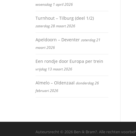
woensdag 1 april 2026
Turnhout – Tilburg (deel 1/2)
zaterdag 28 maart 2026
Apeldoorn – Deventer
zaterdag 21
maart 2026
Een rondje door Europa per trein
vrijdag 13 maart 2026
Almelo – Oldenzaal
donderdag 26
februari 2026
Auteursrecht © 2026 Ben ik Bram?. Alle rechten voorb