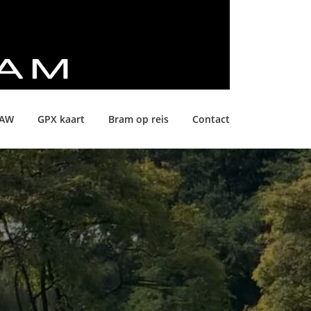
LAW
GPX kaart
Bram op reis
Contact