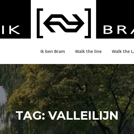
Ik ben Bram
Walk the line
Walk the 
TAG:
VALLEILIJN