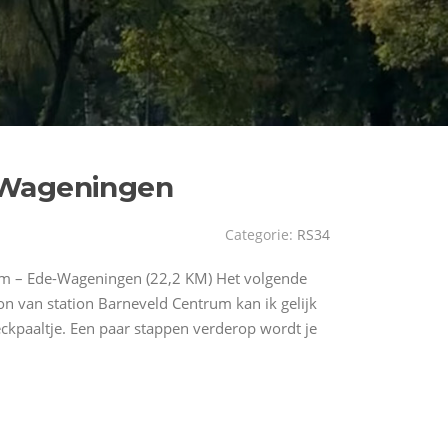
-Wageningen
Categorie:
RS34
um – Ede-Wageningen (22,2 KM) Het volgende
on van station Barneveld Centrum kan ik gelijk
ckpaaltje. Een paar stappen verderop wordt je