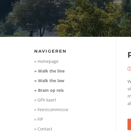
NAVIGEREN
» Homepage
» Walk the line
» Walk the law
W
s
» Bram op reis
m
» GPX kaart
a
» Feestcommissie
» FIP
» Contact