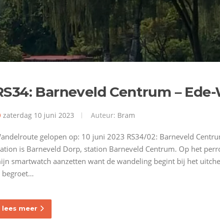
RS34: Barneveld Centrum – Ede
zaterdag 10 juni 2023
Auteur:
Bram
andelroute gelopen op: 10 juni 2023 RS34/02: Barneveld Centr
tation is Barneveld Dorp, station Barneveld Centrum. Op het perr
ijn smartwatch aanzetten want de wandeling begint bij het uitche
l begroet…
lees meer