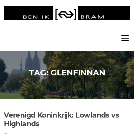
Ga
naar
de
inhoud
Menu
TAG:
GLENFINNAN
Verenigd Koninkrijk: Lowlands vs
Highlands