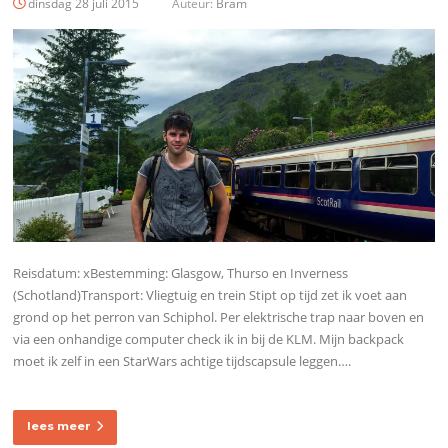
dinsdag 28 juli 2015
Auteur:
Bram
Reisdatum: xBestemming: Glasgow, Thurso en Inverness
(Schotland)Transport: Vliegtuig en trein Stipt op tijd zet ik voet aan
grond op het perron van Schiphol. Per elektrische trap naar boven en
via een onhandige computer check ik in bij de KLM. Mijn backpack
moet ik zelf in een StarWars achtige tijdscapsule leggen….
lees meer