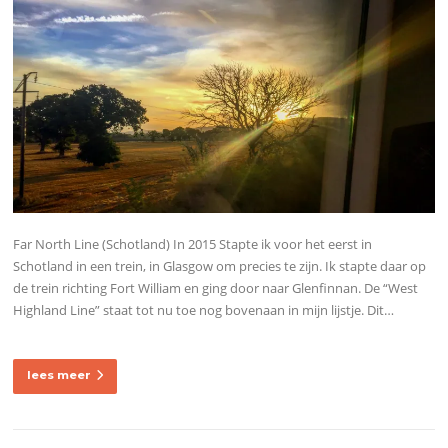
Far North Line (Schotland) In 2015 Stapte ik voor het eerst in
Schotland in een trein, in Glasgow om precies te zijn. Ik stapte daar op
de trein richting Fort William en ging door naar Glenfinnan. De “West
Highland Line” staat tot nu toe nog bovenaan in mijn lijstje. Dit…
lees meer