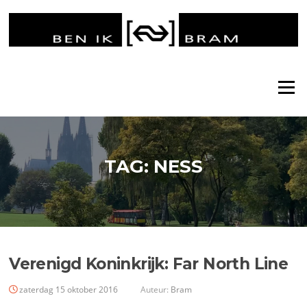
Ga
naar
de
inhoud
Menu
TAG:
NESS
Verenigd Koninkrijk: Far North Line
zaterdag 15 oktober 2016
Auteur:
Bram