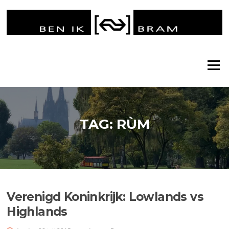
Ga
naar
de
inhoud
Menu
TAG:
RÙM
Verenigd Koninkrijk: Lowlands vs
Highlands