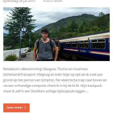
dinsdag 28 juli 2015
Auteur:
Bram
Reisdatum: xBestemming: Glasgow, Thurso en Inverness
(Schotland)Transport: Vliegtuig en trein Stipt op tijd zet ik voet aan
grond op het perron van Schiphol. Per elektrische trap naar boven en
via een onhandige computer check ik in bij de KLM. Mijn backpack
moet ik zelf in een StarWars achtige tijdscapsule leggen….
lees meer